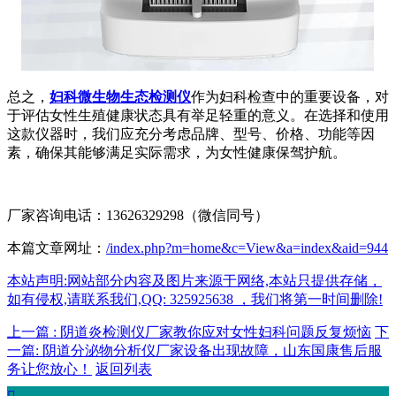
总之，
妇科微生物生态检测仪
作为妇科检查中的重要设备，对
于评估女性生殖健康状态具有举足轻重的意义。在选择和使用
这款仪器时，我们应充分考虑品牌、型号、价格、功能等因
素，确保其能够满足实际需求，为女性健康保驾护航。
厂家咨询电话：13626329298（微信同号）
本篇文章网址：
/index.php?m=home&c=View&a=index&aid=944
本站声明:网站部分内容及图片来源于网络,本站只提供存储，
如有侵权,请联系我们,QQ: 325925638 ，我们将第一时间删除!
上一篇 : 阴道炎检测仪厂家教你应对女性妇科问题反复烦恼
下
一篇: 阴道分泌物分析仪厂家设备出现故障，山东国康售后服
务让您放心！
返回列表