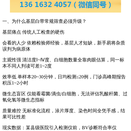
一、为什么基层白带常规筛查必须升级？
基层痛点 传统人工检查的硬伤
会看的人少 依赖检验师经验，基层人才短缺，新手易将杂质
误判为病原体
主观性强 清洁度Ⅰ~Ⅳ度、白细胞数量全靠肉眼估算，同一标
本不同人判读可差1~2度
效率低 单样本20~30分钟，日均检测≤20例，门诊高峰期报告
积压1~2小时
微生态盲区 仅能看霉菌/滴虫/白细胞，无法评估乳酸杆菌、过
氧化氢等微生态指标
质量难控 无标准化流程，涂片厚度、染色时间全凭手感，结
果可比性差
现实数据：某县级医院引入检测仪前，BV诊断符合率仅