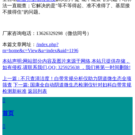
法一直能查；它解决的是"等不等得起、准不准得了、基层接
不接得住"的问题。
厂家咨询电话：13626329298（微信同号）
本篇文章网址：
/index.php?
m=home&c=View&a=index&aid=1196
本站声明:网站部分内容及图片来源于网络,本站只提供存储，
如有侵权,请联系我们,QQ: 325925638 ，我们将第一时间删除!
上一篇 : 不只查清洁度！白带常规分析仪助力阴道微生态全项
筛查
下一篇: 国康全自动阴道微生态检测仪针对妇科白带常规
检测新标准
返回列表

首页
