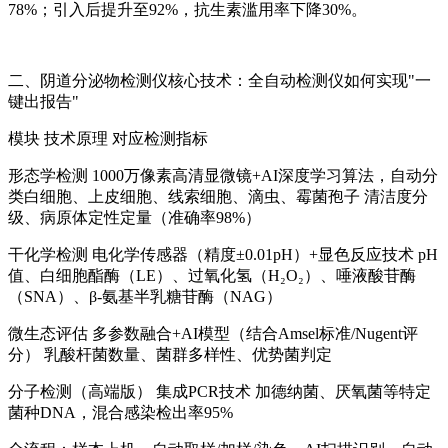
78%；引入后提升至92%，抗生素滥用率下降30%。
二、
阴道分泌物检测仪
核心技术：全自动检测仪如何实现"一
键出报告"
模块 技术原理 对应检测指标
形态学检测 1000万像素高清显微镜+AI深度学习算法，自动分
类白细胞、上皮细胞、线索细胞、滴虫、霉菌孢子 清洁度分
级、病原体定性定量（准确率98%）
干化学检测 电化学传感器（精度±0.01pH）+显色反应技术 pH
值、白细胞酯酶（LE）、过氧化氢（H₂O₂）、唾液酸苷酶
（SNA）、β-氨基半乳糖苷酶（NAG）
微生态评估 多参数融合+AI模型（结合Amsel标准/Nugent评
分） 乳酸杆菌数量、菌群多样性、优势菌判定
分子检测（高端版） 集成PCR技术 加德纳菌、厌氧菌等特定
菌种DNA，混合感染检出率95%