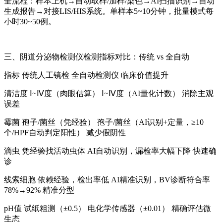
全流程：样本上机→自动取样/加样/染色→AI扫描识别→自动
生成报告→对接LIS/HIS系统。单样本5~10分钟，批量模式每
小时30~50例。
三、
阴道分泌物检测仪
检测指标对比：传统 vs 全自动
指标 传统人工镜检 全自动检测仪 临床价值提升
清洁度 Ⅰ~Ⅳ度（肉眼估算） Ⅰ~Ⅳ度（AI量化计数） 消除主观
误差
霉菌 孢子/菌丝（凭经验） 孢子/菌丝（AI识别+定量，≥10
个/HPF自动判定阳性） 减少假阴性
滴虫 凭经验找活动虫体 AI自动识别，漏检率大幅下降 快速确
诊
线索细胞 依赖经验，检出率低 AI精准识别，BV诊断符合率
78%→92% 精准分型
pH值 试纸粗测（±0.5） 电化学传感器（±0.01） 精确评估微
生态