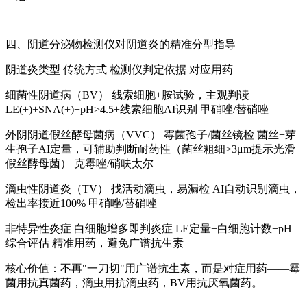
四、
阴道分泌物检测仪
对阴道炎的精准分型指导
阴道炎类型 传统方式 检测仪判定依据 对应用药
细菌性阴道病（BV） 线索细胞+胺试验，主观判读
LE(+)+SNA(+)+pH>4.5+线索细胞AI识别 甲硝唑/替硝唑
外阴阴道假丝酵母菌病（VVC） 霉菌孢子/菌丝镜检 菌丝+芽
生孢子AI定量，可辅助判断耐药性（菌丝粗细>3μm提示光滑
假丝酵母菌） 克霉唑/硝呋太尔
滴虫性阴道炎（TV） 找活动滴虫，易漏检 AI自动识别滴虫，
检出率接近100% 甲硝唑/替硝唑
非特异性炎症 白细胞增多即判炎症 LE定量+白细胞计数+pH
综合评估 精准用药，避免广谱抗生素
核心价值：不再"一刀切"用广谱抗生素，而是对症用药——霉
菌用抗真菌药，滴虫用抗滴虫药，BV用抗厌氧菌药。