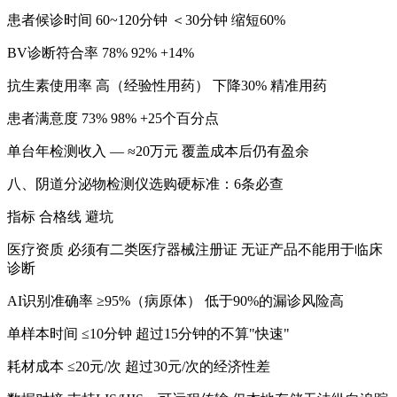
患者候诊时间 60~120分钟 ＜30分钟 缩短60%
BV诊断符合率 78% 92% +14%
抗生素使用率 高（经验性用药） 下降30% 精准用药
患者满意度 73% 98% +25个百分点
单台年检测收入 — ≈20万元 覆盖成本后仍有盈余
八、
阴道分泌物检测仪
选购硬标准：6条必查
指标 合格线 避坑
医疗资质 必须有二类医疗器械注册证 无证产品不能用于临床
诊断
AI识别准确率 ≥95%（病原体） 低于90%的漏诊风险高
单样本时间 ≤10分钟 超过15分钟的不算"快速"
耗材成本 ≤20元/次 超过30元/次的经济性差