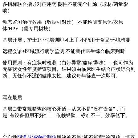
多指标联合指导对症用药 阴性不能完全排除（取材/菌量影
响）
动态监测治疗效果（数据可对比） 不能检测支原体/衣原
体/HPV（需专用模块）
基层开展，护士1小时培训即可上手 不能用于食品/环境检测
远程会诊+区域流行病学监测 不能替代医生综合临床判断
使用原则：有症状时检测（白带异常/瘙痒/异味），也可作为
无症状女性年度筛查项目。结果须由临床医生结合症状综合判
断。无任何不适的健康女性，建议每年筛查一次即可。
写在最后
基层白带常规筛查的核心矛盾，从来不是"没有设备"，而
是"有设备但用不好"——依赖经验、标准不一、效率低下。
全自动
阴道分泌物检测仪
解决的不是"能不能查"的问题，培养