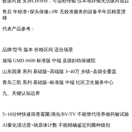
数据对接 支持LIS/HIS，可远程传输 仅本地存储无法纵向追踪
售后 年校准+探头保修≥3年 无校准服务的设备半年后精度漂
移
代表产品参考：
品牌/型号 版本 价格区间 适合场景
迪瑞 GMD-S600 标准版 中端 县级妇幼保健院
山东国康 系列 基础版~高端版 3~40万 乡镇~县级全覆盖
青岛三凯 系列 基础版~标准版 中端 社区卫生服务中心
九、关键认知边界
5~10分钟快速筛查霉菌/滴虫/BV/TV 不能替代培养做药敏试验
AI量化清洁度+病原体计数 不能精确鉴定到菌种级别