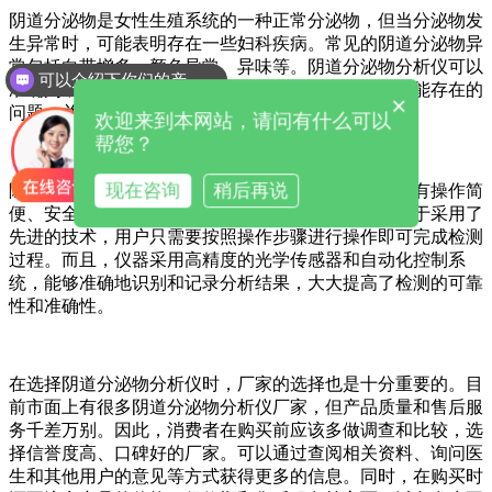
阴道分泌物是女性生殖系统的一种正常分泌物，但当分泌物发
生异常时，可能表明存在一些妇科疾病。常见的阴道分泌物异
常包括白带增多、颜色异常、异味等。阴道分泌物分析仪可以
可以介绍下你们的产品么
准确判断分泌物的性质和特征，帮助医生迅速发现可能存在的
×
问题，并及时采取相应的治疗措施。
欢迎来到本网站，请问有什么可以
帮您？
现在咨询
稍后再说
除了准确的分析和检测功能，阴道分泌物分析仪还具有操作简
便、安全可靠、检测快速等特点。仪器操作简单，由于采用了
先进的技术，用户只需要按照操作步骤进行操作即可完成检测
过程。而且，仪器采用高精度的光学传感器和自动化控制系
统，能够准确地识别和记录分析结果，大大提高了检测的可靠
性和准确性。
在选择阴道分泌物分析仪时，厂家的选择也是十分重要的。目
前市面上有很多阴道分泌物分析仪厂家，但产品质量和售后服
务千差万别。因此，消费者在购买前应该多做调查和比较，选
择信誉度高、口碑好的厂家。可以通过查阅相关资料、询问医
生和其他用户的意见等方式获得更多的信息。同时，在购买时