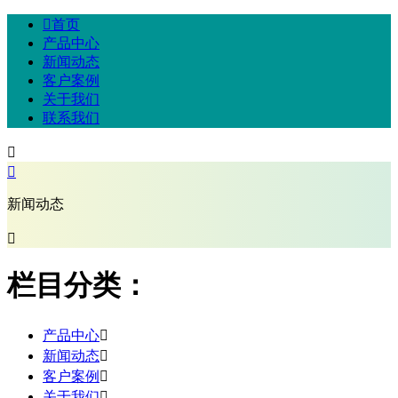

首页
产品中心
新闻动态
客户案例
关于我们
联系我们


新闻动态

栏目分类：
产品中心

新闻动态

客户案例

关于我们
