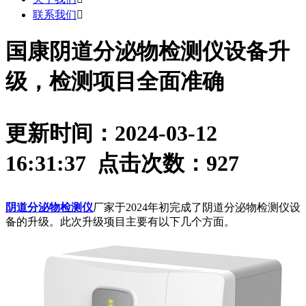
联系我们

国康阴道分泌物检测仪设备升
级，检测项目全面准确
更新时间：2024-03-12
16:31:37 点击次数：
927
阴道分泌物检测仪
厂家于2024年初完成了阴道分泌物检测仪设
备的升级。此次升级项目主要有以下几个方面。