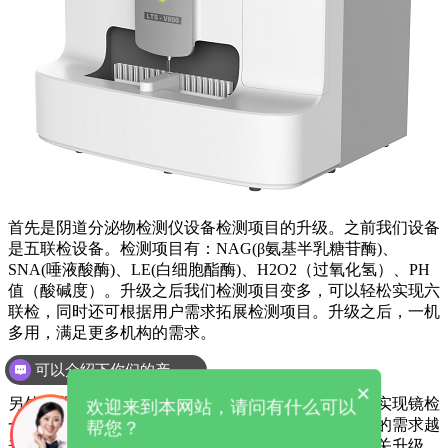
首先是阴道分泌物检测仪设备检测项目的升级。之前我们设备
是五联检设备。检测项目有：NAG(β氨基半乳糖苷酶)、
SNA(唾液酸酶)、LE(白细胞酯酶)、H2O2（过氧化氢）、PH
值（酸碱度）。升级之后我们检测项目变多，可以轻松实现六
联检，同时还可根据用户需求拓展检测项目。升级之后，一机
多用，满足更多机构的需求。
可以介绍下你们的产品么
×
另外，我们升级之前的阴道分泌物检测仪设备没办法实现镜检
欢迎来到本网站，请问有什么可以
一体机，但是随着市场的发展，客户对于镜检一体机的需求越
帮您？
来越高，因此我们研发团队对于我们的设备进行了相关升级，