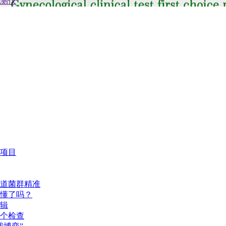
项目
道菌群精准
懂了吗？
辑
个检查