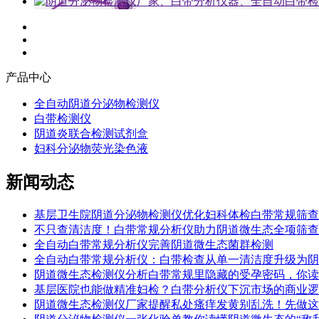
产品中心
全自动阴道分泌物检测仪
白带检测仪
阴道炎联合检测试剂盒
妇科分泌物荧光染色液
新闻动态
基层卫生院阴道分泌物检测仪优化妇科体检白带常规筛查
不只查清洁度！白带常规分析仪助力阴道微生态全项筛查
全自动白带常规分析仪完善阴道微生态菌群检测
全自动白带常规分析仪：白带检查从单一清洁度升级为阴
阴道微生态检测仪分析白带常规里隐藏的受孕密码，你读
基层医院也能做精准妇检？白带分析仪下沉市场的商业逻
阴道微生态检测仪厂家提醒私处瘙痒发黄别乱洗！先做这