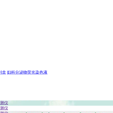
剂盒
妇科分泌物荧光染色液