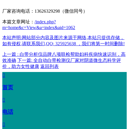
厂家咨询电话：13626329298（微信同号）
本篇文章网址：
/index.php?
m=home&c=View&a=index&aid=1062
本站声明:网站部分内容及图片来源于网络,本站只提供存储，
如有侵权,请联系我们,QQ: 325925638 ，我们将第一时间删除!
上一篇 : 白带分析仪品牌八项联检帮助妇科疾病快速识别，高
效准确
下一篇: 全自动白带检测仪厂家对阴道微生态科学评
价，助力女性健康
返回列表

首页

电话
