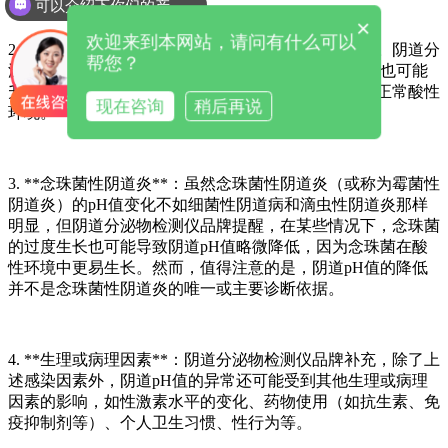
可以介绍下你们的产品么
×
欢迎来到本网站，请问有什么可以
2. **滴虫性阴道炎**：由阴道毛滴虫引起的阴道炎症。阴道分
帮您？
泌物检测仪厂家提示，滴虫性阴道炎患者的阴道pH值也可能
升高，这同样是由于滴虫的活动和繁殖改变了阴道的正常酸性
现在咨询
稍后再说
环境。
3. **念珠菌性阴道炎**：虽然念珠菌性阴道炎（或称为霉菌性
阴道炎）的pH值变化不如细菌性阴道病和滴虫性阴道炎那样
明显，但阴道分泌物检测仪品牌提醒，在某些情况下，念珠菌
的过度生长也可能导致阴道pH值略微降低，因为念珠菌在酸
性环境中更易生长。然而，值得注意的是，阴道pH值的降低
并不是念珠菌性阴道炎的唯一或主要诊断依据。
4. **生理或病理因素**：阴道分泌物检测仪品牌补充，除了上
述感染因素外，阴道pH值的异常还可能受到其他生理或病理
因素的影响，如性激素水平的变化、药物使用（如抗生素、免
疫抑制剂等）、个人卫生习惯、性行为等。