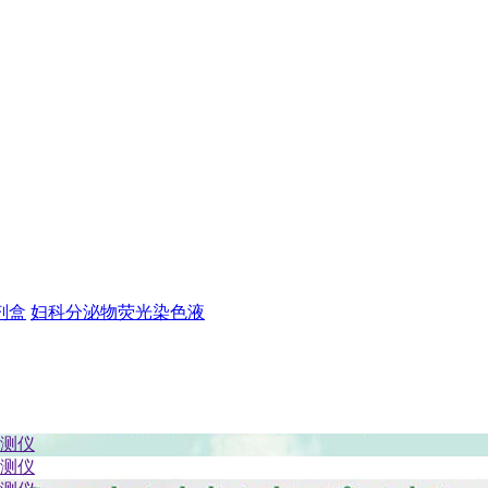
剂盒
妇科分泌物荧光染色液