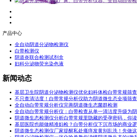
产品中心
全自动阴道分泌物检测仪
白带检测仪
阴道炎联合检测试剂盒
妇科分泌物荧光染色液
新闻动态
基层卫生院阴道分泌物检测仪优化妇科体检白带常规筛查
不只查清洁度！白带常规分析仪助力阴道微生态全项筛查
全自动白带常规分析仪完善阴道微生态菌群检测
全自动白带常规分析仪：白带检查从单一清洁度升级为阴
阴道微生态检测仪分析白带常规里隐藏的受孕密码，你读
基层医院也能做精准妇检？白带分析仪下沉市场的商业逻
阴道微生态检测仪厂家提醒私处瘙痒发黄别乱洗！先做这