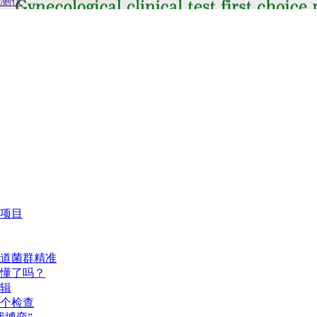
项目
道菌群精准
懂了吗？
辑
个检查