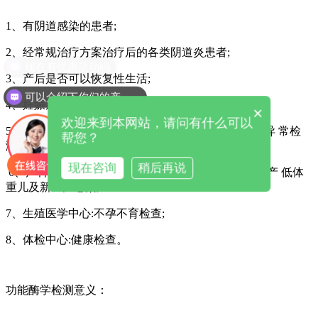
1、有阴道感染的患者;
2、经常规治疗方案治疗后的各类阴道炎患者;
现在有优惠活动吗
3、产后是否可以恢复性生活;
可以介绍下你们的产品么
4、妊娠期无症状体征者;
×
欢迎来到本网站，请问有什么可以
5、妇科:妇科常规检查、妇科术前筛查、阴道分泌物异 常检
帮您？
测;
现在咨询
稍后再说
6、产科:产前常规检查，孕妇及时筛查能有效预防早产 低体
重儿及新生儿感染;
7、生殖医学中心:不孕不育检查;
8、体检中心:健康检查。
功能酶学检测意义：