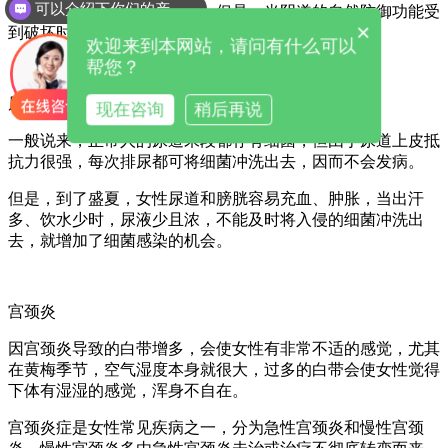
可以介绍下你们的产品么
的防御功能，不会出现炎症。但是，当阴道的自然防御功能受
×
到破坏时，病原体易于侵入，从而引发阴道炎。
欢迎来到本网站，请问有什么可以
帮您？
尿道炎：
现在咨询
稍后再说
一般说来，正常人的尿道末段都存有细菌，但由于尿道上皮抵
抗力很强，每次排尿都可将细菌冲洗出去，因而不会发病。
但是，到了盛夏，女性尿道和膀胱容易充血、肿胀，当出汗
多、饮水少时，尿液少且浓，不能及时将入侵的细菌冲洗出
去，就增加了细菌感染的机会。
宫颈炎
因宫颈炎导致的白带增多，会使女性有非常不适的感觉，尤其
在黄梅季节，空气湿度本身就很大，过多的白带会使女性觉得
下体有湿湿的感觉，浑身不自在。
宫颈炎症是女性常见疾病之一，分为急性宫颈炎和慢性宫颈