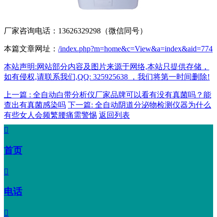
厂家咨询电话：13626329298（微信同号）
本篇文章网址：
/index.php?m=home&c=View&a=index&aid=774
本站声明:网站部分内容及图片来源于网络,本站只提供存储，
如有侵权,请联系我们,QQ: 325925638 ，我们将第一时间删除!
上一篇 : 全自动白带分析仪厂家品牌可以看有没有真菌吗？能
查出有真菌感染吗
下一篇: 全自动阴道分泌物检测仪器为什么
有些女人会频繁腰痛需警惕
返回列表

首页

电话
