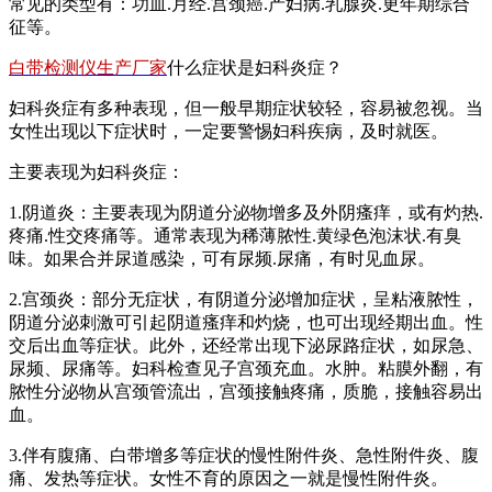
常见的类型有：功血.月经.宫颈癌.产妇病.乳腺炎.更年期综合
征等。
白带检测仪生产厂家
什么症状是妇科炎症？
妇科炎症有多种表现，但一般早期症状较轻，容易被忽视。当
女性出现以下症状时，一定要警惕妇科疾病，及时就医。
主要表现为妇科炎症：
1.阴道炎：主要表现为阴道分泌物增多及外阴瘙痒，或有灼热.
疼痛.性交疼痛等。通常表现为稀薄脓性.黄绿色泡沫状.有臭
味。如果合并尿道感染，可有尿频.尿痛，有时见血尿。
2.宫颈炎：部分无症状，有阴道分泌增加症状，呈粘液脓性，
阴道分泌刺激可引起阴道瘙痒和灼烧，也可出现经期出血。性
交后出血等症状。此外，还经常出现下泌尿路症状，如尿急、
尿频、尿痛等。妇科检查见子宫颈充血。水肿。粘膜外翻，有
脓性分泌物从宫颈管流出，宫颈接触疼痛，质脆，接触容易出
血。
3.伴有腹痛、白带增多等症状的慢性附件炎、急性附件炎、腹
痛、发热等症状。女性不育的原因之一就是慢性附件炎。