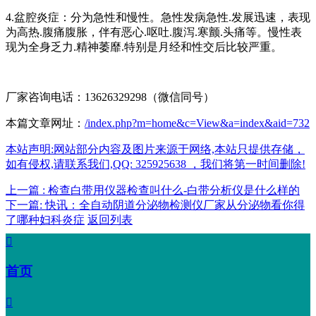
4.盆腔炎症：分为急性和慢性。急性发病急性.发展迅速，表现
为高热.腹痛腹胀，伴有恶心.呕吐.腹泻.寒颤.头痛等。慢性表
现为全身乏力.精神萎靡.特别是月经和性交后比较严重。
厂家咨询电话：13626329298（微信同号）
本篇文章网址：
/index.php?m=home&c=View&a=index&aid=732
本站声明:网站部分内容及图片来源于网络,本站只提供存储，
如有侵权,请联系我们,QQ: 325925638 ，我们将第一时间删除!
上一篇 : 检查白带用仪器检查叫什么-白带分析仪是什么样的
下一篇: 快讯：全自动阴道分泌物检测仪厂家从分泌物看你得
了哪种妇科炎症
返回列表

首页
