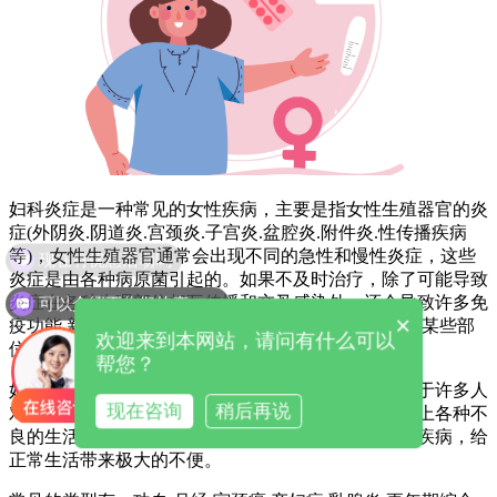
妇科炎症是一种常见的女性疾病，主要是指女性生殖器官的炎
症(外阴炎.阴道炎.宫颈炎.子宫炎.盆腔炎.附件炎.性传播疾病
现在有优惠活动吗
等)，女性生殖器官通常会出现不同的急性和慢性炎症，这些
炎症是由各种病原菌引起的。如果不及时治疗，除了可能导致
可以介绍下你们的产品么
炎症在各种生理部位相互传播和交叉感染外，还会导致许多免
×
疫功能.新陈代谢和内分泌系统的不良影响，甚至导致某些部
欢迎来到本网站，请问有什么可以
位的恶性病变。
帮您？
妇科疾病是女性常见的疾病。常见的疾病。然而，由于许多人
现在咨询
稍后再说
对妇科疾病缺乏应有的了解，缺乏身体卫生保健，加上各种不
良的生活习惯，使身体健康状况恶化，导致一些妇女疾病，给
正常生活带来极大的不便。