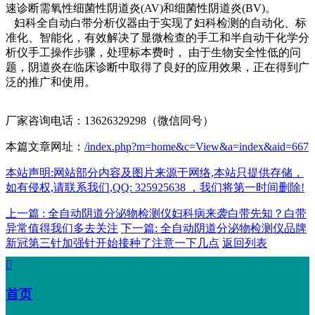
速诊断需氧性细菌性阴道炎(AV)和细菌性阴道炎(BV)。
妇科全自动白带分析仪器由于实现了妇科检测的自动化、标
准化、智能化，有效解决了显微检查的手工和半自动干化学分
析仪手工操作步骤，处理标本费时， 由于生物安全性低的问
题，阴道炎在临床诊断中取得了良好的应用效果，正在得到广
泛的推广和使用。
厂家咨询电话：13626329298（微信同号）
本篇文章网址：
/index.php?m=home&c=View&a=index&aid=667
本站声明:网站部分内容及图片来源于网络,本站只提供存储，
如有侵权,请联系我们,QQ: 325925638 ，我们将第一时间删除!
上一篇 : 全自动阴道分泌物检测仪妇科病来袭白带先知？白带
异常值得我们多去关注
下一篇: 全自动阴道分泌物检测仪品牌
新冠第三针加强针开始接种了注意一下几点
返回列表

首页