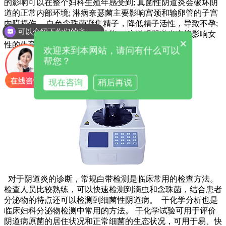
的影响可以在整个妇科生殖年感受到; 真菌性阴道炎会破坏阴
道的正常内部环境; 淋病奈瑟菌主要影响宫颈和输卵管的子宫
内膜损伤。 白色念珠菌凝集精子，降低精子活性，导致不孕;
可以介绍下你们的产品么
阴道毛滴虫具有吞噬精子的功能。 这说明阴道炎直接影响女
×
性的生育能力。
欢迎来到本网站，请问有什么可以
帮您？
现在咨询
稍后再说
对于阴道炎的诊断，常规白带检测是临床常用的检查方法。
检查人员比较熟练，可以快速检测到滴虫和念珠菌，结合患者
分泌物的特点还可以检测到细菌性阴道病。 干化学分析也是
临床妇科分泌物检测中常用的方法。 干化学试验可用于评价
阴道病原菌的居住状况和正常细菌的生态状况，可用于易、快