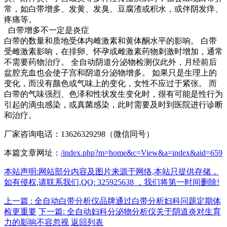
常，如白带增多、发黄、发臭、豆腐渣或积水，或伴阴发痒、
疼痛等。
白带增多不一定是炎症
白带的数量和质地受体内雌激素和黄体酮水平的影响。 白带
受雌激素影响，在排卵、怀孕或雌激素药物刺激时增加，通常
不需要药物治疗。 全自动阴道分泌物检测仪此外，月经前后
盆腔充血也会使子宫和阴道分泌物增多。 如果只是生理上的
变化，而没有颜色或气味上的变化，女性不应过于紧张。 而
白带的气味强烈、色泽和性状发生变化时，很有可能是性行为
引起的滴虫感染，或真菌感染，此时需要及时到医院进行诊断
和治疗。
厂家咨询电话：13626329298（微信同号）
本篇文章网址：
/index.php?m=home&c=View&a=index&aid=659
本站声明:网站部分内容及图片来源于网络,本站只提供存储，
如有侵权,请联系我们,QQ: 325925638 ，我们将第一时间删除!
上一篇 : 全自动白带分析仪品牌通过白带分析妇科问题定期体
检更重要
下一篇: 全自动妇科分泌物分析仪关于阴道炎对生育
力的影响不容忽视
返回列表