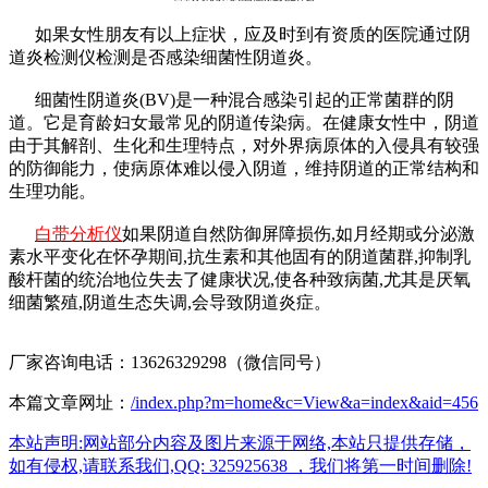
如果女性朋友有以上症状，应及时到有资质的医院通过阴
道炎检测仪检测是否感染细菌性阴道炎。
细菌性阴道炎(BV)是一种混合感染引起的正常菌群的阴
道。它是育龄妇女最常见的阴道传染病。在健康女性中，阴道
由于其解剖、生化和生理特点，对外界病原体的入侵具有较强
的防御能力，使病原体难以侵入阴道，维持阴道的正常结构和
生理功能。
白带分析仪
如果阴道自然防御屏障损伤,如月经期或分泌激
素水平变化在怀孕期间,抗生素和其他固有的阴道菌群,抑制乳
酸杆菌的统治地位失去了健康状况,使各种致病菌,尤其是厌氧
细菌繁殖,阴道生态失调,会导致阴道炎症。
厂家咨询电话：13626329298（微信同号）
本篇文章网址：
/index.php?m=home&c=View&a=index&aid=456
本站声明:网站部分内容及图片来源于网络,本站只提供存储，
如有侵权,请联系我们,QQ: 325925638 ，我们将第一时间删除!