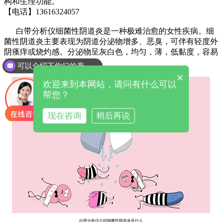
构和生理功能。
【电话】13616324057
白带分析仪
细菌性阴道炎是一种极难治愈的女性疾病。细
菌性阴道炎主要表现为阴道分泌物增多、恶臭，可伴有轻度外
阴瘙痒或烧灼感。分泌物呈灰白色，均匀，薄，低黏度，容易
从阴道壁抹去分泌物。
可以介绍下你们的产品么
×
欢迎来到本网站，请问有什么可以
帮您？
现在咨询
稍后再说
白带分析仪介绍细菌性阴道炎是什么