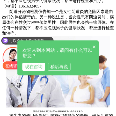
下，都不应忽视男子的健康状况，都应进行检查和治疗。
【电话】13616324057
阴
道
分泌物检测仪告知
一个是女性阴道炎的危险因素是由
她们的伴侣携带的。另一种说法是，当女性患有阴道炎时，病
原体会在性交过程中传给男性，因此男性也会携带病原体。在
任何一种情况下，都不应忽视男子的健康状况，都应进行检查
和治疗。
可以介绍下你们的产品么
×
欢迎来到本网站，请问有什么可以
帮您？
现在咨询
稍后再说
阴道分泌物检测仪告诉你女性妇科病为什么会反复发作
抗生素的使用会导致阴道微生物群落的失衡，破坏阴道的