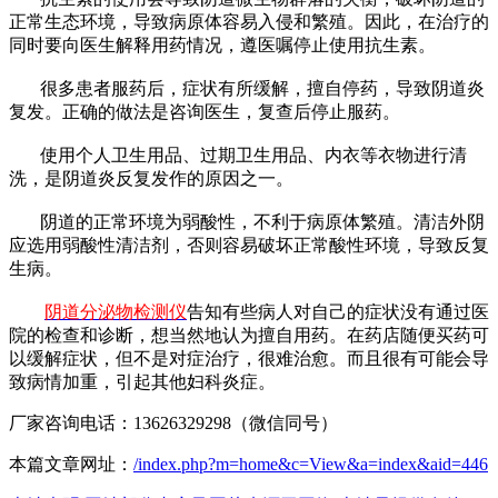
正常生态环境，导致病原体容易入侵和繁殖。因此，在治疗的
同时要向医生解释用药情况，遵医嘱停止使用抗生素。
很多患者服药后，症状有所缓解，擅自停药，导致阴道炎
复发。正确的做法是咨询医生，复查后停止服药。
使用个人卫生用品、过期卫生用品、内衣等衣物进行清
洗，是阴道炎反复发作的原因之一。
阴道的正常环境为弱酸性，不利于病原体繁殖。清洁外阴
应选用弱酸性清洁剂，否则容易破坏正常酸性环境，导致反复
生病。
阴
道
分泌物检测仪
告知
有些病人对自己的症状没有通过医
院的检查和诊断，想当然地认为擅自用药。在药店随便买药可
以缓解症状，但不是对症治疗，很难治愈。而且很有可能会导
致病情加重，引起其他妇科炎症。
厂家咨询电话：13626329298（微信同号）
本篇文章网址：
/index.php?m=home&c=View&a=index&aid=446