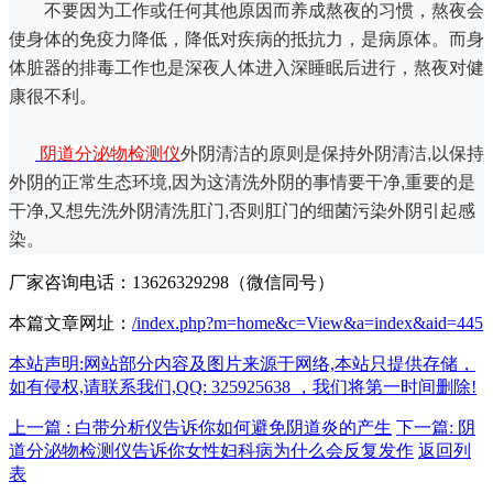
不要因为工作或任何其他原因而养成熬夜的习惯，熬夜会
使身体的免疫力降低，降低对疾病的抵抗力，是病原体。
而身
体脏器的排毒工作也是深夜人体进入深睡眠后进行，熬夜对健
康很不利。
阴道分泌物检测仪
外阴清洁的原则是保持外阴清洁,以保持
外阴的正常生态环境,因为这清洗外阴的事情要干净,重要的是
干净,又想先洗外阴清洗肛门,否则肛门的细菌污染外阴引起感
染。
厂家咨询电话：13626329298（微信同号）
本篇文章网址：
/index.php?m=home&c=View&a=index&aid=445
本站声明:网站部分内容及图片来源于网络,本站只提供存储，
如有侵权,请联系我们,QQ: 325925638 ，我们将第一时间删除!
上一篇 : 白带分析仪告诉你如何避免阴道炎的产生
下一篇: 阴
道分泌物检测仪告诉你女性妇科病为什么会反复发作
返回列
表