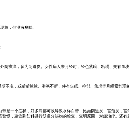
现象，但没有臭味;
;
、外阴瘙痒，多为阴道炎。女性病人来月经时，经色紫暗、粘稠、夹有血块
如经期不准，或断断续续、淋漓不断，伴有失眠、抑郁、焦虑等月经紊乱现
白带是一个症状，好多病都可以导致水样白带，比如阴道炎、宫颈炎，宫
高警惕，建议到妇科进行阴道分泌物的检查，查明原因，对症治疗。还有