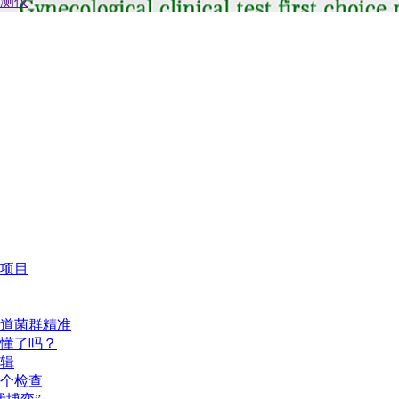
项目
道菌群精准
懂了吗？
辑
个检查