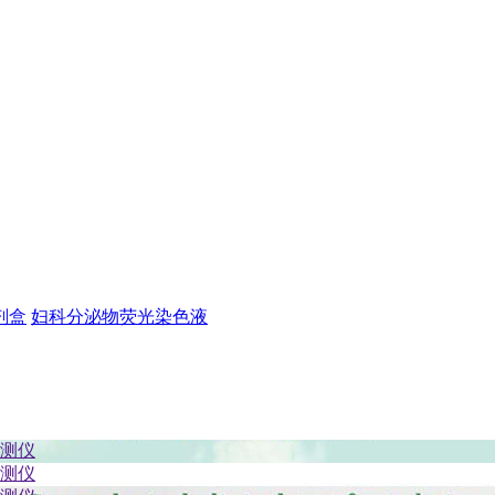
剂盒
妇科分泌物荧光染色液