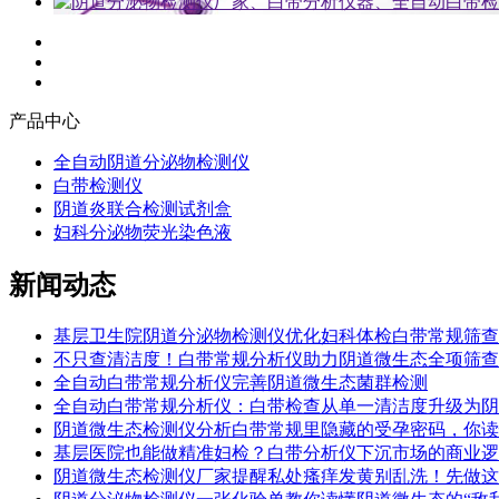
产品中心
全自动阴道分泌物检测仪
白带检测仪
阴道炎联合检测试剂盒
妇科分泌物荧光染色液
新闻动态
基层卫生院阴道分泌物检测仪优化妇科体检白带常规筛查
不只查清洁度！白带常规分析仪助力阴道微生态全项筛查
全自动白带常规分析仪完善阴道微生态菌群检测
全自动白带常规分析仪：白带检查从单一清洁度升级为阴
阴道微生态检测仪分析白带常规里隐藏的受孕密码，你读
基层医院也能做精准妇检？白带分析仪下沉市场的商业逻
阴道微生态检测仪厂家提醒私处瘙痒发黄别乱洗！先做这