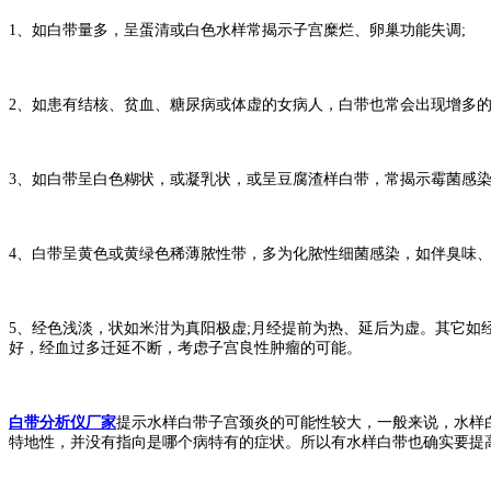
1、如白带量多，呈蛋清或白色水样常揭示子宫糜烂、卵巢功能失调;
2、如患有结核、贫血、糖尿病或体虚的女病人，白带也常会出现增多的
3、如白带呈白色糊状，或凝乳状，或呈豆腐渣样白带，常揭示霉菌感染
4、白带呈黄色或黄绿色稀薄脓性带，多为化脓性细菌感染，如伴臭味
5、经色浅淡，状如米泔为真阳极虚;月经提前为热、延后为虚。其它
好，经血过多迁延不断，考虑子宫良性肿瘤的可能。
白带分析仪厂家
提示水样白带子宫颈炎的可能性较大，一般来说，水样
特地性，并没有指向是哪个病特有的症状。所以有水样白带也确实要提