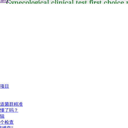
项目
道菌群精准
懂了吗？
辑
个检查