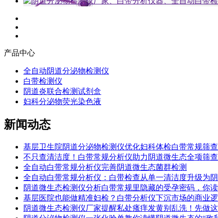
产品中心
全自动阴道分泌物检测仪
白带检测仪
阴道炎联合检测试剂盒
妇科分泌物荧光染色液
新闻动态
基层卫生院阴道分泌物检测仪优化妇科体检白带常规筛查
不只查清洁度！白带常规分析仪助力阴道微生态全项筛查
全自动白带常规分析仪完善阴道微生态菌群检测
全自动白带常规分析仪：白带检查从单一清洁度升级为阴
阴道微生态检测仪分析白带常规里隐藏的受孕密码，你读
基层医院也能做精准妇检？白带分析仪下沉市场的商业逻
阴道微生态检测仪厂家提醒私处瘙痒发黄别乱洗！先做这