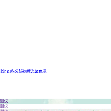
剂盒
妇科分泌物荧光染色液