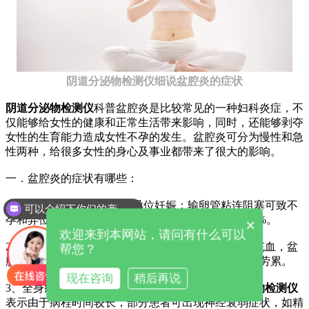
阴道分泌物检测仪细说盆腔炎的症状
阴道分泌物检测仪
科普盆腔炎是比较常见的一种妇科炎症，不
仅能够给女性的健康和正常生活带来影响，同时，还能够剥夺
女性的生育能力造成女性不孕的发生。盆腔炎可分为慢性和急
性两种，给很多女性的身心及事业都带来了很大的影响。
一．盆腔炎的症状有哪些：
1、盆腔炎症状包括不孕及异位妊娠：输卵管粘连阻塞可致不
可以介绍下你们的产品么
孕和异位妊娠，急性盆腔炎后不孕发生率为20%～30%。
×
欢迎来到本网站，请问有什么可以
2、慢性盆腔痛：慢性炎症形成的瘢痕粘连以及盆腔充血，盆
帮您？
腔炎症状会有下腹部坠胀，疼痛及腰骶部酸痛，常在劳累。
现在咨询
稍后再说
3、全身症状：有时仅有低热，易感疲倦，
阴道分泌物检测仪
表示由于病程时间较长，部分患者可出现神经衰弱症状，如精