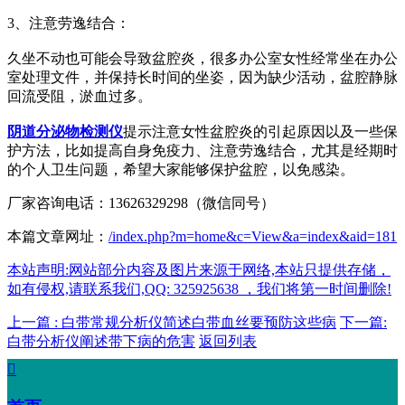
3、注意劳逸结合：
久坐不动也可能会导致盆腔炎，很多办公室女性经常坐在办公
室处理文件，并保持长时间的坐姿，因为缺少活动，盆腔静脉
回流受阻，淤血过多。
阴道分泌物检测仪
提示注意女性盆腔炎的引起原因以及一些保
护方法，比如提高自身免疫力、注意劳逸结合，尤其是经期时
的个人卫生问题，希望大家能够保护盆腔，以免感染。
厂家咨询电话：13626329298（微信同号）
本篇文章网址：
/index.php?m=home&c=View&a=index&aid=181
本站声明:网站部分内容及图片来源于网络,本站只提供存储，
如有侵权,请联系我们,QQ: 325925638 ，我们将第一时间删除!
上一篇 : 白带常规分析仪简述白带血丝要预防这些病
下一篇:
白带分析仪阐述带下病的危害
返回列表
