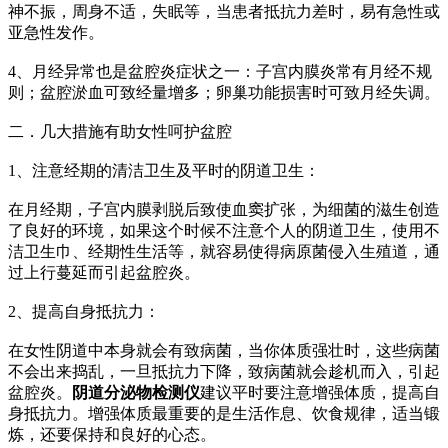
神不振，周身不适，失眠等，当患者抵抗力差时，易有急性或
亚急性发作。
4、月经异常也是盆腔炎症状之一：子宫内膜炎常有月经不规
则；盆腔淤血可致经量增多；卵巢功能损害时可致月经失调。
二．几大措施有助女性呵护盆腔
1、注意经期的清洁卫生及平时的阴道卫生：
在月经期，子宫内膜剥脱后致使血窦扩张，为细菌的滋生创造
了良好的环境，如果这个时候不注意个人的阴道卫生，使用不
洁卫生巾、经期性生活等，就容易使得病原菌侵入生殖道，通
过上行蔓延而引起盆腔炎。
2、提高自身抵抗力：
在女性阴道中本身就会有致病菌，当你体质强壮时，这些病菌
不会出来捣乱，一旦抵抗力下降，致病菌就会趁机而入，引起
盆腔炎。
阴道分泌物检测仪
建议平时要注意增强体质，提高自
身抵抗力。增强体质最重要的是生活作息、饮食规律，适当锻
炼，还要保持和良好的心态。