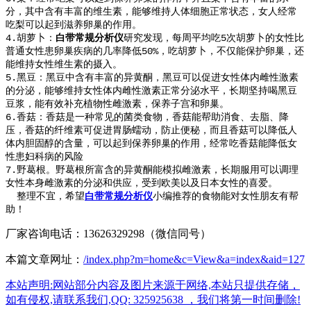
分，其中含有丰富的维生素，能够维持人体细胞正常状态，女人经常
吃梨可以起到滋养卵巢的作用。
4.胡萝卜：
白带常规分析仪
研究发现，每周平均吃5次胡萝卜的女性比
普通女性患卵巢疾病的几率降低50%，吃胡萝卜，不仅能保护卵巢，还
能维持女性维生素的摄入。
5.黑豆：黑豆中含有丰富的异黄酮，黑豆可以促进女性体内雌性激素
的分泌，能够维持女性体内雌性激素正常分泌水平，长期坚持喝黑豆
豆浆，能有效补充植物性雌激素，保养子宫和卵巢。
6.香菇：香菇是一种常见的菌类食物，香菇能帮助消食、去脂、降
压，香菇的纤维素可促进胃肠蠕动，防止便秘，而且香菇可以降低人
体内胆固醇的含量，可以起到保养卵巢的作用，经常吃香菇能降低女
性患妇科病的风险
7.野葛根。野葛根所富含的异黄酮能模拟雌激素，长期服用可以调理
女性本身雌激素的分泌和供应，受到欧美以及日本女性的喜爱。
整理不宜，希望
白带常规分析仪
小编推荐的食物能对女性朋友有帮
助！
厂家咨询电话：13626329298（微信同号）
本篇文章网址：
/index.php?m=home&c=View&a=index&aid=127
本站声明:网站部分内容及图片来源于网络,本站只提供存储，
如有侵权,请联系我们,QQ: 325925638 ，我们将第一时间删除!