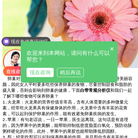
现在有优惠活动吗
×
欢迎来到本网站，请问有什么可以
帮您？
现在咨询
稍后再说
白带常规分析仪谈这7种食物有助于保养卵巢
卵巢对于女性来说非常重要，既能保持生育能力，又能维持美丽容
颜，因此女人平时要多吃些保养卵巢的食物，尽量控制甜食和脂肪的
摄入量，否则会影响到卵巢的健康，下面
白带常规分析仪
和我们一起
了解下哪些食物可保养卵巢？
1.火龙果：火龙果的营养价值非常高，含有人体需要的多种微量元
素，经常吃火龙果具有保健身体的作用，火龙果中含有丰富的花青
素，可以起到保护卵巢的作用，能有效避免卵巢疾病的发生。
2.苹果：有句老话说，一日一苹果，医生远离我。这句话是有道理
的，因为苹果中的类黄酮，能帮助抑制低密度脂蛋白氧化，预防动脉
粥样硬化的作用，此外，苹果中的果胶也能帮助降低胆固醇。
3.梨：经常吃梨可以起到保养卵巢的作用，并且梨中含有丰富的水