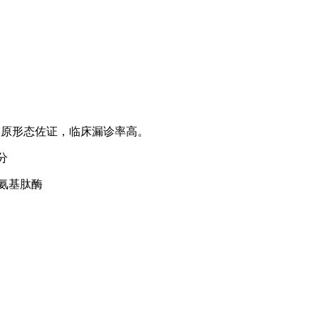
病原形态佐证，临床漏诊率高。
分
酸氨基肽酶