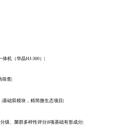
体机（华晶HJ-300）|
筛查|
）|基础双模块，精简微生态项目|
V分级、菌群多样性评分|8项基础有形成分|