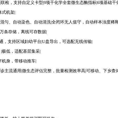
酶）|7项联检，支持自定义卡型|9项干化学全套微生态酶指标|6项基础干
体式机架|
动混匀、自动染色、自动清洗|全闭环无人值守，自动样本浊度稀释
|6万条存储，离线可存数据|
议双向互通，支持区域妇幼平台|U盘导出，可选配无线传输|
元）|极低，适配基层集采|
3㎡窄机身，带移动推车|
门诊主流通用|微生态评估完整，批量检测效率高|可移动、下乡查