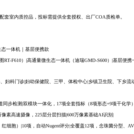
告、配套室内质控品，投标需提供全套授权、出厂COA质检单。
生态一体机｜基层便携款
T-F610）|高通量微生态一体机（迪瑞GMD-S600）|基层便携一
心、妇科门诊|妇幼保健院、三甲、体检中心|乡镇卫生院、下乡流动
道同步检测|双模块一体化，17项全套指标（8项形态+9项干化学
0万像素高速摄像，225层分层扫描|600万像素基础AI识别|
细胞）|10项，自动Nugent评分|全覆盖12项，念珠菌分型、A