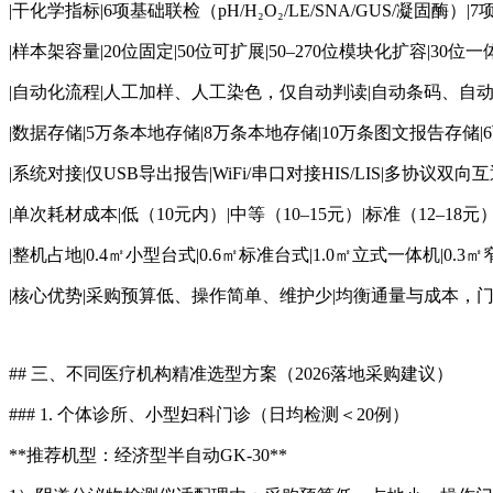
|干化学指标|6项基础联检（pH/H₂O₂/LE/SNA/GUS/凝固
|样本架容量|20位固定|50位可扩展|50–270位模块化扩容|30位一
|自动化流程|人工加样、人工染色，仅自动判读|自动条码、自
|数据存储|5万条本地存储|8万条本地存储|10万条图文报告存储
|系统对接|仅USB导出报告|WiFi/串口对接HIS/LIS|多协
|单次耗材成本|低（10元内）|中等（10–15元）|标准（12–18
|整机占地|0.4㎡小型台式|0.6㎡标准台式|1.0㎡立式一体机|0.
|核心优势|采购预算低、操作简单、维护少|均衡通量与成本，
## 三、不同医疗机构精准选型方案（2026落地采购建议）
### 1. 个体诊所、小型妇科门诊（日均检测＜20例）
**推荐机型：经济型半自动GK-30**