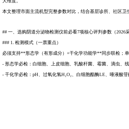
大维度。
本文整理市面主流机型完整参数对比，结合基层诊所、社区卫
## 一、选购
阴道分泌物检测仪
前必看7项核心评判参数（202
### 1. 检测模式（一票重点）
必须支持**形态学（有形成分）+干化学功能学**同步联检
- 形态学必检：白细胞、上皮细胞、乳酸杆菌、霉菌、滴虫、线索
- 干化学必检：pH、过氧化氢H₂O₂、白细胞酯酶LE、唾液酸