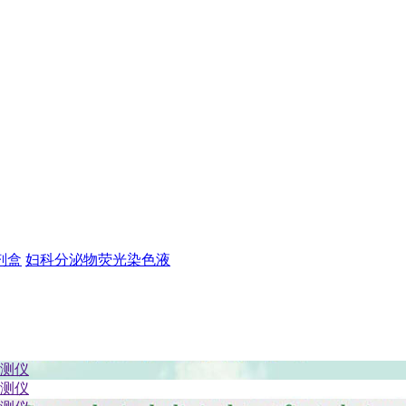
剂盒
妇科分泌物荧光染色液