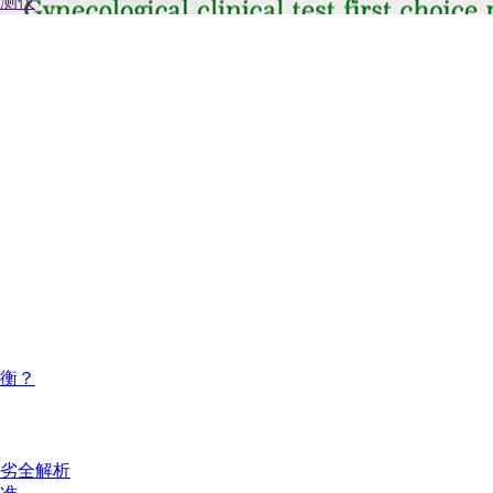
衡？
劣全解析