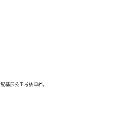
行
账，适配基层公卫考核归档。