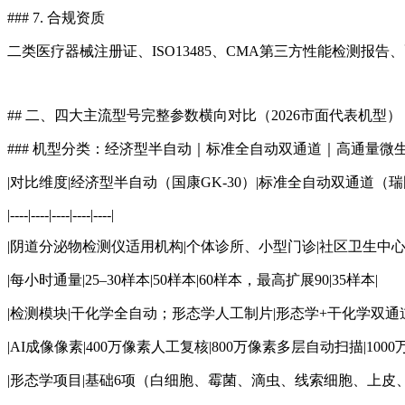
### 7. 合规资质
二类医疗器械注册证、ISO13485、CMA第三方性能检测报
## 二、四大主流型号完整参数横向对比（2026市面代表机型）
### 机型分类：经济型半自动｜标准全自动双通道｜高通量微
|对比维度|经济型半自动（国康GK-30）|标准全自动双通道（瑞图R
|----|----|----|----|----|
|
阴道分泌物检测仪
适用机构|个体诊所、小型门诊|社区卫生中
|每小时通量|25–30样本|50样本|60样本，最高扩展90|35样本|
|检测模块|干化学全自动；形态学人工制片|形态学+干化学双通
|AI成像像素|400万像素人工复核|800万像素多层自动扫描|100
|形态学项目|基础6项（白细胞、霉菌、滴虫、线索细胞、上皮、红