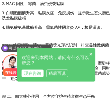
2. NAG 阳性：霉菌、滴虫侵袭黏膜；
3. 白细胞酯酶升高：黏膜炎症、免疫损伤，提示微生态失衡已
诱发黏膜破损；
4. 脯氨酸氨基肽酶升高：需氧菌性阴道炎 AV，极易漏诊。
### 5. 线索细胞、滴虫、霉菌荧光形态识别，排查显性致病菌
可以介绍下你们的产品么
×
欢迎来到本网站，请问有什么可以
帮您？
荧光染色模块高亮识别孢子、分枝假菌丝、活动滴虫、磨砂样
线索细胞，灵敏度远超人工湿片，避免微量病原体漏检；同时
现在咨询
稍后再说
区分**真菌定植**（仅少量孢子无菌丝）与**活动性霉菌感染
**，避免过度杀菌进一步破坏菌群平衡中国微生态...。
## 二、四大核心作用，全方位守护生殖道微生态平衡