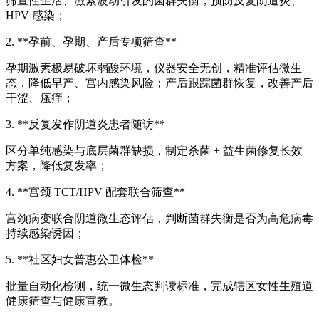
筛查性生活、激素波动引发的菌群失衡，预防反复阴道炎、
HPV 感染；
2. **孕前、孕期、产后专项筛查**
孕期激素极易破坏弱酸环境，仪器安全无创，精准评估微生
态，降低早产、宫内感染风险；产后跟踪菌群恢复，改善产后
干涩、瘙痒；
3. **反复发作阴道炎患者随访**
区分单纯感染与底层菌群缺损，制定杀菌 + 益生菌修复长效
方案，降低复发率；
4. **宫颈 TCT/HPV 配套联合筛查**
宫颈病变联合阴道微生态评估，判断菌群失衡是否为高危病毒
持续感染诱因；
5. **社区妇女普惠公卫体检**
批量自动化检测，统一微生态判读标准，完成辖区女性生殖道
健康筛查与健康宣教。