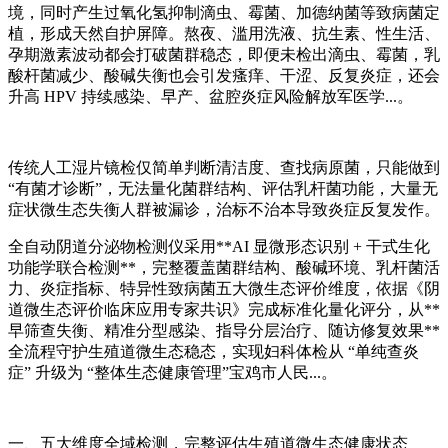
境，同时产生过氧化氢抑制滴虫、霉菌、加德纳菌等致病菌定
植，形成天然自护屏障。熬夜、滥用洗液、抗生素、性生活、
孕期激素波动都会打破菌群稳态，即便未检出滴虫、霉菌，乳
酸杆菌减少、酸碱失衡也会引发瘙痒、干涩、反复炎症，还会
升高 HPV 持续感染、早产、盆腔炎症风险解放军医学...。
传统人工湿片镜检仅简单判断清洁度、查找病原菌，只能做到
“有菌才诊断”，无法量化菌群结构、评估乳杆菌功能，大量无
症状微生态失衡人群被漏诊，治标不治本导致炎症反复发作。
全自动阴道分泌物检测仪采用**AI 显微形态识别 + 干式生化
功能学联合检测**，完整覆盖菌群结构、酸碱环境、乳杆菌活
力、炎症指标、特异性致病菌五大微生态评价维度，依据《阴
道微生态评价临床应用专家共识》完成标准化量化评分，从**
早筛查失衡、精准分型感染、指导分层治疗、随访修复效果**
全流程守护生殖道微生态稳态，实现妇科体检从 “单纯查炎
症” 升级为 “整体生态健康管理”宝鸡市人民...。
一、五大维度全域检测，完整评估生殖道微生态健康状态