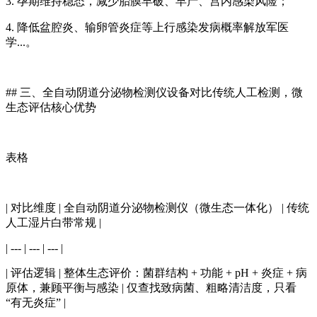
3. 孕期维持稳态，减少胎膜早破、早产、宫内感染风险；
4. 降低盆腔炎、输卵管炎症等上行感染发病概率解放军医
学...。
## 三、全自动
阴道分泌物检测仪
设备对比传统人工检测，微
生态评估核心优势
表格
| 对比维度 | 全自动阴道分泌物检测仪（微生态一体化） | 传统
人工湿片白带常规 |
| --- | --- | --- |
| 评估逻辑 | 整体生态评价：菌群结构 + 功能 + pH + 炎症 + 病
原体，兼顾平衡与感染 | 仅查找致病菌、粗略清洁度，只看
“有无炎症” |