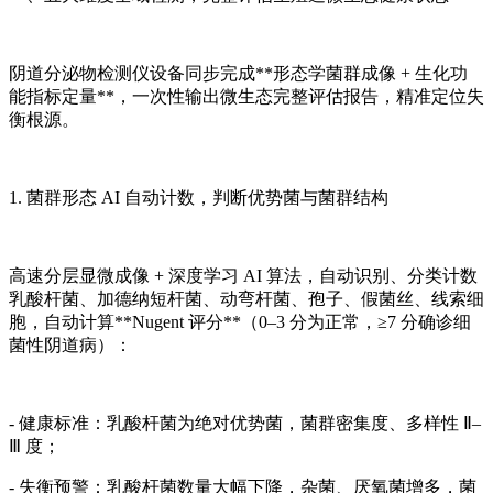
阴道分泌物检测仪
设备同步完成**形态学菌群成像 + 生化功
能指标定量**，一次性输出微生态完整评估报告，精准定位失
衡根源。
1. 菌群形态 AI 自动计数，判断优势菌与菌群结构
高速分层显微成像 + 深度学习 AI 算法，自动识别、分类计数
乳酸杆菌、加德纳短杆菌、动弯杆菌、孢子、假菌丝、线索细
胞，自动计算**Nugent 评分**（0–3 分为正常，≥7 分确诊细
菌性阴道病）：
- 健康标准：乳酸杆菌为绝对优势菌，菌群密集度、多样性 Ⅱ–
Ⅲ 度；
- 失衡预警：乳酸杆菌数量大幅下降，杂菌、厌氧菌增多，菌