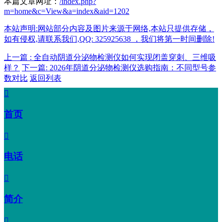
本篇文章网址：
/index.php?
m=home&c=View&a=index&aid=1202
本站声明:网站部分内容及图片来源于网络,本站只提供存储，
如有侵权,请联系我们,QQ: 325925638 ，我们将第一时间删除!
上一篇 : 全自动阴道分泌物检测仪如何实现闭盖穿刺、三维吸
样？
下一篇: 2026年阴道分泌物检测仪选购指南：不同型号参
数对比
返回列表

首页

电话

简介
