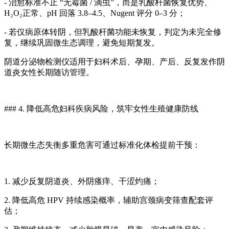
- 治愈标准不止 “无霉菌 / 滴虫”，而是乳酸杆菌恢复优势、
H₂O₂正常、pH 回落 3.8–4.5、Nugent 评分 0–3 分；
- 若仅病原体转阴，但乳酸杆菌功能未恢复，判定为未完全修
复，继续巩固微生态调理，避免短期复发。
阴道分泌物检测仪
适用于妇科术后、孕期、产后、反复发作阴
道炎女性长期随访管理。
### 4. 降低高危妇科疾病风险，筑牢女性生殖健康防线
长期微生态失衡多重危害可通过标准化体检提前干预：
1. 减少反复阴道炎、外阴瘙痒、干涩灼痛；
2. 降低高危 HPV 持续感染概率，辅助宫颈病变筛查配套评
估；