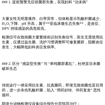
### 1. 提前预警无症状菌群失衡，实现妇科 “治未病”
大量女性无明显瘙痒、白带异常，但体检显示乳酸杆菌减少、
H₂O₂下降、pH 升高，属于**亚临床微生态失衡**，是炎症、
HPV 持续感染的高危前兆。
检测仪可在致病菌大量繁殖前识别失衡信号，医生无需使用抗
生素，仅通过益生菌、洗护习惯调整即可修复菌群，阻断炎症
发生，大幅降低妇科炎症发病率。
### 2. 区分 “感染型失衡” 与 “单纯菌群紊乱”，杜绝盲目杀菌
破坏生态
传统诊疗一律采用抗生素、抗真菌药，即便无致病菌也盲目用
药，进一步杀伤乳酸杆菌，陷入 “用药好转、停药复发” 恶性
循环。
阴道分泌物检测仪
设备综合报告分层指导治疗：