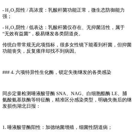
- H₂O₂阳性 / 高浓度：乳酸杆菌功能正常，微生态防御能力
强；
- H₂O₂阴性 / 低表达：乳酸杆菌仅存在、无抑菌活性，属于
“无效有益菌”，极易继发各类阴道炎。
传统白带常规无此项指标，很多女性镜下能看到杆菌，但抑菌
功能丧失，反复瘙痒却找不到病因。
### 4. 六项特异性生化酶，锁定失衡继发的各类感染
同步定量检测唾液酸苷酶 SNA、NAG、白细胞酯酶 LE、脯
氨酸氨基肽酶等特征酶，精准区分感染类型，明确失衡后的继
发损伤湖北日报：
1. 唾液酸苷酶阳性：加德纳菌增殖，细菌性阴道病；