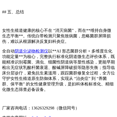
## 五、总结
女性生殖道健康的核心不在 “消灭病菌”，而在**维持自身微
生态平衡**。传统白带检测只聚焦致病菌，忽略菌群屏障损
伤，难以从根源解决反复妇科炎症。
全自动
阴道分泌物检测仪
以**AI 形态菌群分析 + 多维度生化
功能定量**为核心，完整执行标准化阴道微生态评价体系，既
能精准识别霉菌、滴虫、细菌性阴道病等显性感染，更能早期
检出无症状乳酸杆菌衰退、酸碱屏障破损等隐形失衡；指导临
床分层诊疗，避免抗生素滥用，跟踪菌群修复全过程，全方位
守护女性生殖道原生防御体系，实现从 “治炎症” 到 “养菌
群、保平衡” 的女性健康管理升级，是妇科体检标准化、精细
化微生态筛查必备设备。
厂家咨询电话：13626329298（微信同号）