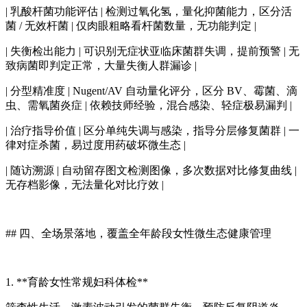
| 乳酸杆菌功能评估 | 检测过氧化氢，量化抑菌能力，区分活
菌 / 无效杆菌 | 仅肉眼粗略看杆菌数量，无功能判定 |
| 失衡检出能力 | 可识别无症状亚临床菌群失调，提前预警 | 无
致病菌即判定正常，大量失衡人群漏诊 |
| 分型精准度 | Nugent/AV 自动量化评分，区分 BV、霉菌、滴
虫、需氧菌炎症 | 依赖技师经验，混合感染、轻症极易漏判 |
| 治疗指导价值 | 区分单纯失调与感染，指导分层修复菌群 | 一
律对症杀菌，易过度用药破坏微生态 |
| 随访溯源 | 自动留存图文检测图像，多次数据对比修复曲线 |
无存档影像，无法量化对比疗效 |
## 四、全场景落地，覆盖全年龄段女性微生态健康管理
1. **育龄女性常规妇科体检**