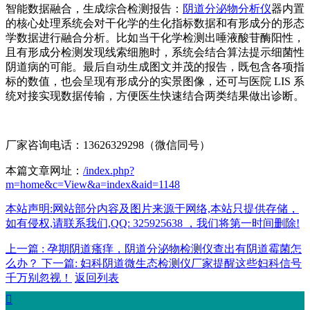
智能数据融合，生成综合检测报告：
阴道分泌物分析仪
器内置
的核心处理系统会对干化学的生化指标数据和有形成分的形态
学数据进行融合分析。比如当干化学检测出唾液酸苷酶阳性，
且有形成分检测发现线索细胞时，系统会结合算法提示细菌性
阴道病的可能。最后自动生成图文并茂的报告，既包含各项指
标的数值，也会呈现有形成分的实景图像，还可与医院 LIS 系
统对接实现数据传输，方便医生快速结合两类结果做出诊断。
厂家咨询电话：13626329298（微信同号）
本篇文章网址：
/index.php?
m=home&c=View&a=index&aid=1148
本站声明:网站部分内容及图片来源于网络,本站只提供存储，
如有侵权,请联系我们,QQ: 325925638 ，我们将第一时间删除!
上一篇 : 孕期阴道瘙痒，阴道分泌物检测仪查出有阴道霉菌怎
么办？
下一篇: 妇科阴道微生态检测仪厂家提醒这些妇科信号
千万别忽视！
返回列表
