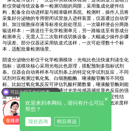
析仪
突破传统设备单一检测功能的局限，采用集成化硬件结
构，配备全自动进样架与精准吸样系统。检测时，操作人员将
采集好分泌物的专用密闭试管放入进样装置，仪器通过自动穿
刺、加注细胞保存液等标准化前处理后，一次吸样便会分两路
输送样本：一路送往干化学检测单元，另一路输送至有形成分
检测单元，无需人工二次取样或切换设备，大幅减少操作步骤
与误差。部分仪器还采用轨道式送样，一次可处理数十个标
本，适配批量检测场景。
阴道分泌物分析仪
干化学检测模块：光电比色法快速判读生化
指标：该模块核心采用光电比色原理，搭配预制多指标试剂
条。仪器会自动将样本与试剂条上的特定化学试剂反应，不同
试剂对应检测过氧化氢、白细胞酯酶、唾液酸苷酶等不同指
标。比如过氧化氢反应可评估乳酸杆菌数量，唾液酸苷酶则能
提示厌氧菌感染。同时仪器通过光学传感器捕捉显色反应的强
可以介绍下你们的产品么
度，再对照内置标准数据库，将光信号转化为定量或定性结
×
欢迎来到本网站，请问有什么可以
果，部分仪器还设有 37℃±1.0℃的恒温孵育区，保障低浓度样
帮您？
本也能充分反应，确保检测准确性。
现在咨询
稍后再说