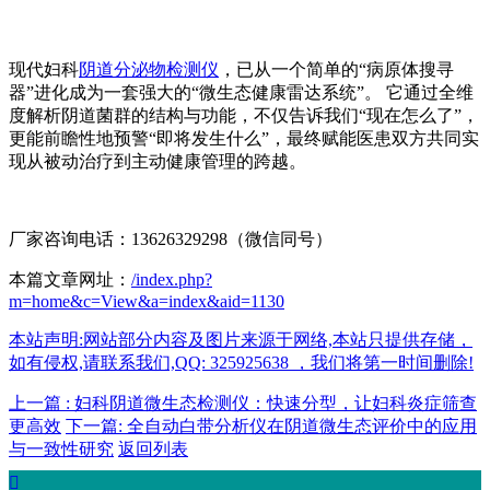
现代妇科
阴道分泌物检测仪
，已从一个简单的“病原体搜寻
器”进化成为一套强大的“微生态健康雷达系统”。 它通过全维
度解析阴道菌群的结构与功能，不仅告诉我们“现在怎么了”，
更能前瞻性地预警“即将发生什么”，最终赋能医患双方共同实
现从被动治疗到主动健康管理的跨越。
厂家咨询电话：13626329298（微信同号）
本篇文章网址：
/index.php?
m=home&c=View&a=index&aid=1130
本站声明:网站部分内容及图片来源于网络,本站只提供存储，
如有侵权,请联系我们,QQ: 325925638 ，我们将第一时间删除!
上一篇 : 妇科阴道微生态检测仪：快速分型，让妇科炎症筛查
更高效
下一篇: 全自动白带分析仪在阴道微生态评价中的应用
与一致性研究
返回列表
