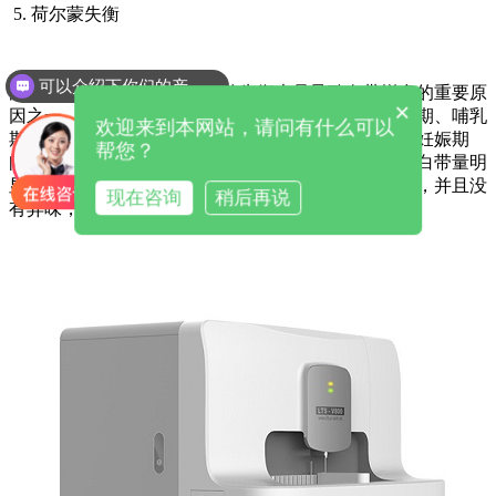
5. 荷尔蒙失衡
可以介绍下你们的产品么
白带检测仪品牌揭示荷尔蒙的失衡也是导致白带增多的重要原
×
因之一。女性在不同年龄阶段，尤其是青春期、妊娠期、哺乳
欢迎来到本网站，请问有什么可以
期及更年期，荷尔蒙水平都会出现显著变化。例如，妊娠期
帮您？
间，体内的孕激素、雌激素水平急剧上升，可能导致白带量明
显增多。这种情况下的白带通常是清澈或略带乳白色，并且没
现在咨询
稍后再说
有异味，属于正常现象。