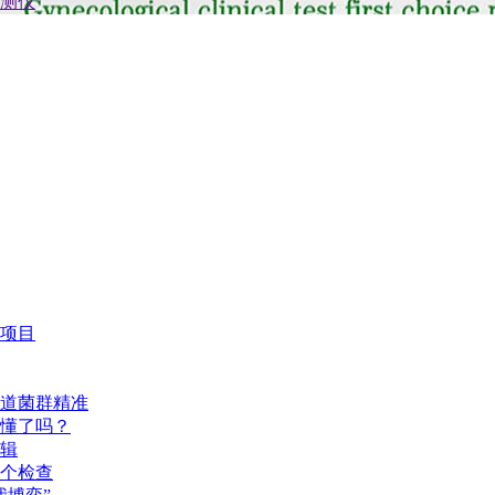
项目
道菌群精准
懂了吗？
辑
个检查