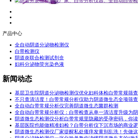
产品中心
全自动阴道分泌物检测仪
白带检测仪
阴道炎联合检测试剂盒
妇科分泌物荧光染色液
新闻动态
基层卫生院阴道分泌物检测仪优化妇科体检白带常规筛查
不只查清洁度！白带常规分析仪助力阴道微生态全项筛查
全自动白带常规分析仪完善阴道微生态菌群检测
全自动白带常规分析仪：白带检查从单一清洁度升级为阴
阴道微生态检测仪分析白带常规里隐藏的受孕密码，你读
基层医院也能做精准妇检？白带分析仪下沉市场的商业逻
阴道微生态检测仪厂家提醒私处瘙痒发黄别乱洗！先做这