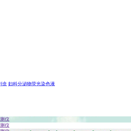
剂盒
妇科分泌物荧光染色液