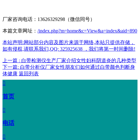
厂家咨询电话：13626329298（微信同号）
本篇文章网址：
/index.php?m=home&c=View&a=index&aid=890
本站声明:网站部分内容及图片来源于网络,本站只提供存储，
如有侵权,请联系我们,QQ: 325925638 ，我们将第一时间删除!
上一篇 : 白带检测仪生产厂家介绍女性妇科阴道炎的几种类型
下一篇: 白带分析仪厂家女性朋友们如何通过白带颜色判断身
体健康
返回列表

首页

电话
