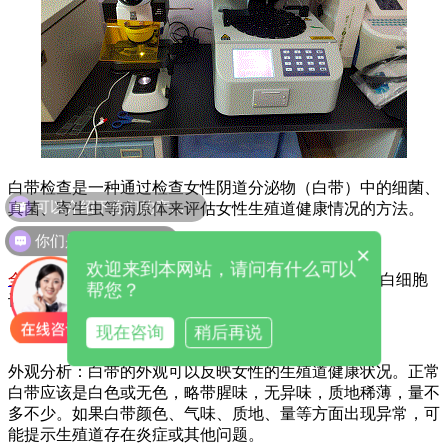
白带检查是一种通过检查女性阴道分泌物（白带）中的细菌、
可以介绍下你们的产品么
真菌、寄生虫等病原体来评估女性生殖道健康情况的方法。
你们是怎么收费的呢
×
欢迎来到本网站，请问有什么可以
全自动白带检测仪
器白带检查通常包括外观、pH值、白细胞
帮您？
计数和病原体检测四个方面的分析。
现在咨询
稍后再说
外观分析：白带的外观可以反映女性的生殖道健康状况。正常
白带应该是白色或无色，略带腥味，无异味，质地稀薄，量不
多不少。如果白带颜色、气味、质地、量等方面出现异常，可
能提示生殖道存在炎症或其他问题。