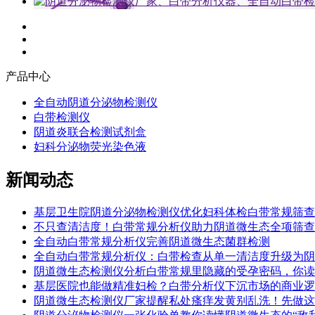
产品中心
全自动阴道分泌物检测仪
白带检测仪
阴道炎联合检测试剂盒
妇科分泌物荧光染色液
新闻动态
基层卫生院阴道分泌物检测仪优化妇科体检白带常规筛查
不只查清洁度！白带常规分析仪助力阴道微生态全项筛查
全自动白带常规分析仪完善阴道微生态菌群检测
全自动白带常规分析仪：白带检查从单一清洁度升级为阴
阴道微生态检测仪分析白带常规里隐藏的受孕密码，你读
基层医院也能做精准妇检？白带分析仪下沉市场的商业逻
阴道微生态检测仪厂家提醒私处瘙痒发黄别乱洗！先做这