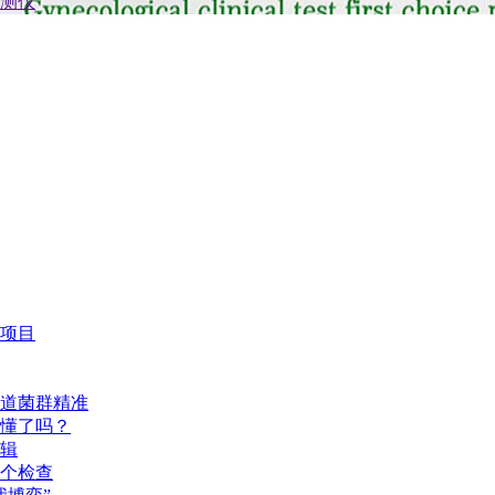
项目
道菌群精准
懂了吗？
辑
个检查