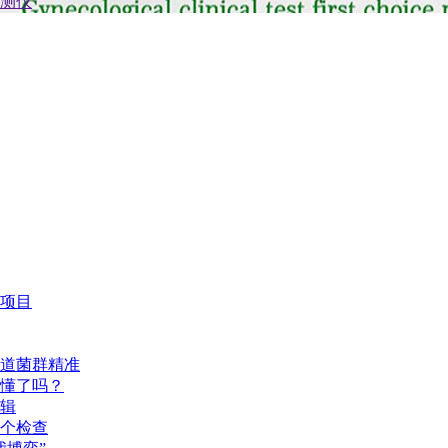
项目
道菌群精准
懂了吗？
辑
个检查