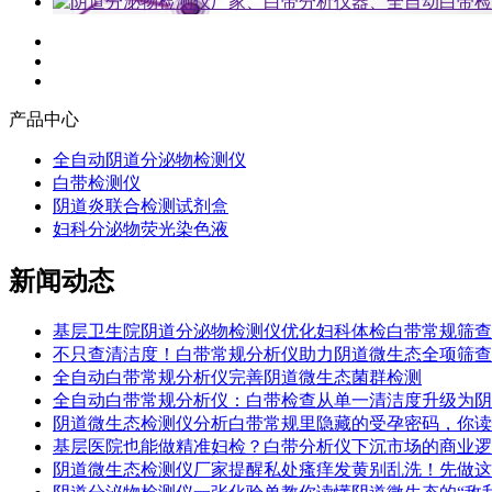
产品中心
全自动阴道分泌物检测仪
白带检测仪
阴道炎联合检测试剂盒
妇科分泌物荧光染色液
新闻动态
基层卫生院阴道分泌物检测仪优化妇科体检白带常规筛查
不只查清洁度！白带常规分析仪助力阴道微生态全项筛查
全自动白带常规分析仪完善阴道微生态菌群检测
全自动白带常规分析仪：白带检查从单一清洁度升级为阴
阴道微生态检测仪分析白带常规里隐藏的受孕密码，你读
基层医院也能做精准妇检？白带分析仪下沉市场的商业逻
阴道微生态检测仪厂家提醒私处瘙痒发黄别乱洗！先做这