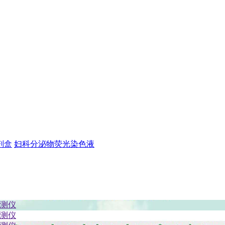
剂盒
妇科分泌物荧光染色液