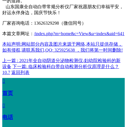
一的道路。
山东国康全自动白带常规分析仪厂家祝愿朋友们幸福平安，
好运永伴身边，国庆节快乐！
厂家咨询电话：13626329298（微信同号）
本篇文章网址：
/index.php?m=home&c=View&a=index&aid=641
本站声明:网站部分内容及图片来源于网络,本站只提供存储，
如有侵权,请联系我们,QQ: 325925638 ，我们将第一时间删除!
上一篇 : 2021年全自动阴道分泌物检测仪-妇幼院检验科的新
设备
下一篇: 临床检验科白带自动检测分析仪原理是什么？
10.7
返回列表

首页

电话