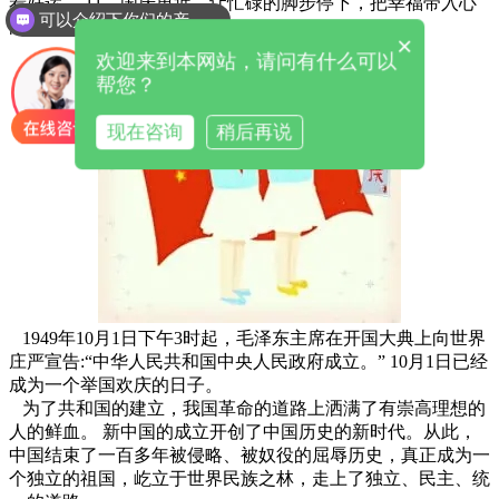
着好运。 11、国庆更近，让忙碌的脚步停下，把幸福带入心
可以介绍下你们的产品么
间。
×
欢迎来到本网站，请问有什么可以
帮您？
现在咨询
稍后再说
1949年10月1日下午3时起，毛泽东主席在开国大典上向世界
庄严宣告:“中华人民共和国中央人民政府成立。” 10月1日已经
成为一个举国欢庆的日子。
为了共和国的建立，我国革命的道路上洒满了有崇高理想的
人的鲜血。 新中国的成立开创了中国历史的新时代。从此，
中国结束了一百多年被侵略、被奴役的屈辱历史，真正成为一
个独立的祖国，屹立于世界民族之林，走上了独立、民主、统