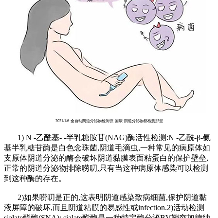
2021/1/6-全自动阴道分泌物检测仪-国康-阴道分泌物都检测那些
1) N -乙酰基- -半乳糖胺苷(NAG)酶活性检测:N -乙酰-β-氨
基半乳糖苷酶是白色念珠菌,阴道毛滴虫,一种常见的病原体如
支原体阴道分泌的酶会破坏阴道黏膜表面粘蛋白的保护壁垒,
正常的阴道分泌物排除唠叨,只有当这种病原体感染可以检测
到这种酶的存在。
2)如果唠叨是正的,这表明阴道感染致病细菌,保护阴道黏
液屏障的破坏,而且阴道粘膜的易感性或infection.2)活动检测
sialate酯酶(SNA): sialate酯酶是一种特定酶分泌BV鞘突加德纳