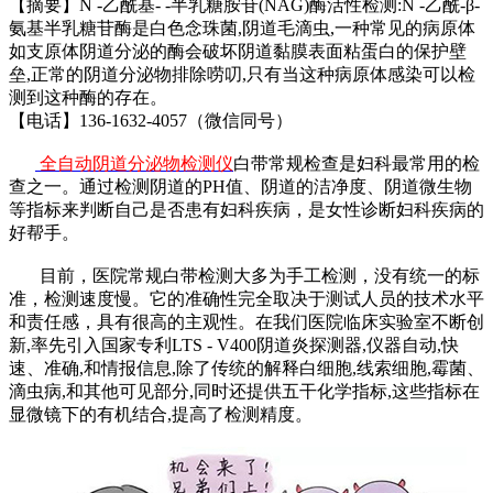
【摘要】
N -乙酰基- -半乳糖胺苷(NAG)酶活性检测:N -乙酰-β-
氨基半乳糖苷酶是白色念珠菌,阴道毛滴虫,一种常见的病原体
如支原体阴道分泌的酶会破坏阴道黏膜表面粘蛋白的保护壁
垒,正常的阴道分泌物排除唠叨,只有当这种病原体感染可以检
测到这种酶的存在。
【电话】136-1632-4057（微信同号）
全自动阴道分泌物检测仪
白带常规检查是妇科最常用的检
查之一。通过检测阴道的PH值、阴道的洁净度、阴道微生物
等指标来判断自己是否患有妇科疾病，是女性诊断妇科疾病的
好帮手。
目前，医院常规白带检测大多为手工检测，没有统一的标
准，检测速度慢。它的准确性完全取决于测试人员的技术水平
和责任感，具有很高的主观性。在我们医院临床实验室不断创
新,率先引入国家专利LTS - V400阴道炎探测器,仪器自动,快
速、准确,和情报信息,除了传统的解释白细胞,线索细胞,霉菌、
滴虫病,和其他可见部分,同时还提供五干化学指标,这些指标在
显微镜下的有机结合,提高了检测精度。