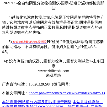
2021/1/6-全自动阴道分泌物检测仪-国康-阴道分泌物都检测那
些
4)过氧化氢浓度检测:过氧化氢是正常阴道菌群的特异性产
物，它的浓度可以反映阴道有益菌群是否正常;阴性是指乳酸
菌维持阴道微生态平衡的正常数量;阳性是指阴道微生态的破
坏和阴道微生态的失衡。
5)
PH检测:PH值是临床诊断阴道感染
全自动阴道分泌物检测仪
的辅助指标，不具有特异性。健康妇女阴道的pH值为3.8-
4.5。
<有没有测智力的仪器儿童智力检测儿童智力测试仪>-山东国
康
www.zhiliceshi.com
来源网络
厂家咨询电话：13626329298（微信同号）
本篇文章网址：
/index.php?m=home&c=View&a=index&aid=533
本站声明:网站部分内容及图片来源于网络,本站只提供存储，
如有侵权,请联系我们,QQ: 325925638 ，我们将第一时间删除!