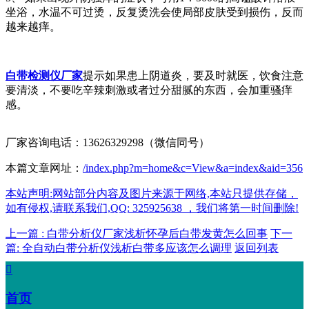
坐浴，水温不可过烫，反复烫洗会使局部皮肤受到损伤，反而
越来越痒。
白带检测仪厂家
提示如果患上阴道炎，要及时就医，饮食注意
要清淡，不要吃辛辣刺激或者过分甜腻的东西，会加重骚痒
感。
厂家咨询电话：13626329298（微信同号）
本篇文章网址：
/index.php?m=home&c=View&a=index&aid=356
本站声明:网站部分内容及图片来源于网络,本站只提供存储，
如有侵权,请联系我们,QQ: 325925638 ，我们将第一时间删除!
上一篇 : 白带分析仪厂家浅析怀孕后白带发黄怎么回事
下一
篇: 全自动白带分析仪浅析白带多应该怎么调理
返回列表

首页