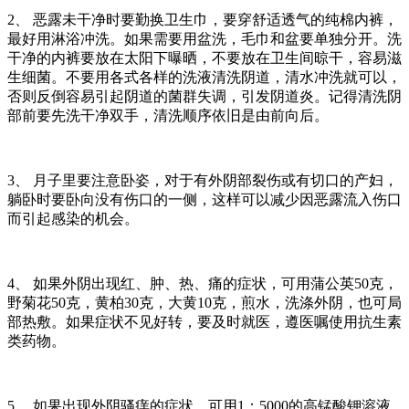
2、 恶露未干净时要勤换卫生巾，要穿舒适透气的纯棉内裤，
最好用淋浴冲洗。如果需要用盆洗，毛巾和盆要单独分开。洗
干净的内裤要放在太阳下曝晒，不要放在卫生间晾干，容易滋
生细菌。不要用各式各样的洗液清洗阴道，清水冲洗就可以，
否则反倒容易引起阴道的菌群失调，引发阴道炎。记得清洗阴
部前要先洗干净双手，清洗顺序依旧是由前向后。
3、 月子里要注意卧姿，对于有外阴部裂伤或有切口的产妇，
躺卧时要卧向没有伤口的一侧，这样可以减少因恶露流入伤口
而引起感染的机会。
4、 如果外阴出现红、肿、热、痛的症状，可用蒲公英50克，
野菊花50克，黄柏30克，大黄10克，煎水，洗涤外阴，也可局
部热敷。如果症状不见好转，要及时就医，遵医嘱使用抗生素
类药物。
5、 如果出现外阴骚痒的症状，可用1：5000的高锰酸钾溶液