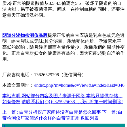
质,令正常的阴道酸值从3.5-4.5偏离之5.5，破坏了阴道的的自
洁功能，易于被霉菌侵害。所以，在控制血糖的同时，还要注
意每天正确清洗外阴。
阴道分泌物检测仪品牌
提示正常的白带应该是乳白色或无色透
明，略带腥味或无味;其分泌量、质地受体内雌、孕激素水平
高低的影响，随月经周期而有量多量少、质稀质稠的周期性变
化。正常白带对妇女的健康是有益的，因为它能起到自净的作
用。
厂家咨询电话：13626329298（微信同号）
本篇文章网址：
/index.php?m=home&c=View&a=index&aid=346
本站声明:网站部分内容及图片来源于网络,本站只提供存储，
如有侵权,请联系我们,QQ: 325925638 ，我们将第一时间删除!
上一篇 : 白带分析仪厂家阐述没有白带是怎么回事
下一篇: 白
带检测仪厂家简述什么样的白带算正常
返回列表
