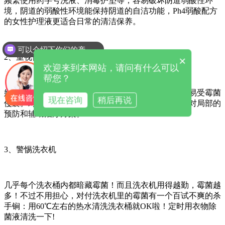
频繁使用药字号洗液、消毒护垫等，容易破坏阴道弱酸性环
境，阴道的弱酸性环境能保持阴道的自洁功能，Ph4弱酸配方
的女性护理液更适合日常的清洁保养。
可以介绍下你们的产品么
2、重视怀孕时的护养
×
欢迎来到本网站，请问有什么可以
帮您？
妊娠时性激素水平、阴道内糖原和酸度都会增高，容易受霉菌
现在咨询
稍后再说
侵袭。对孕妇而言，不宜使用口服药物，而应选择针对局部的
预防和辅助治疗方案。
3、警惕洗衣机
几乎每个洗衣桶内都暗藏霉菌！而且洗衣机用得越勤，霉菌越
多！不过不用担心，对付洗衣机里的霉菌有一个百试不爽的杀
手锏：用60℃左右的热水清洗洗衣桶就OK啦！定时用衣物除
菌液清洗一下!