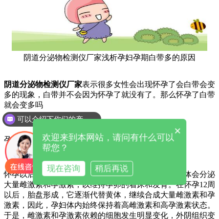
阴道分泌物检测仪厂家浅析孕妇孕期白带多的原因
阴道分泌物检测仪厂家
表示
很多女性会出现怀孕了会白带会变
多的现象，白带并不会因为怀孕了就没有了。那么怀孕了白带
就会变多吗
可以介绍下你们的产品么
×
欢迎来到本网站，请问有什么可以
孕妇孕期白带多的原因
帮您？
现在咨询
稍后再说
怀孕以后，孕妇的身体会发生相对应的变化，卵巢黄体会分泌
大量雌激素和孕激素，以维持孕卵的着床和发育。在怀孕12周
以后，胎盘形成，它逐渐代替黄体，继续合成大量雌激素和孕
激素，因此，孕妇体内始终保持着高雌激素和高孕激素状态。
于是，雌激素和孕激素依赖的细胞发生明显变化，外阴组织变