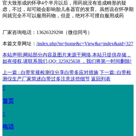
官大致形成的怀孕4个半月以后，用药就没有造成畸形的疑
虑，不过，却可能会影响胎儿各器官的发育。虽然说在怀孕期
间就完全不可以服用药物，但是，绝对不可擅自服用成药
厂家咨询电话：13626329298（微信同号）
本篇文章网址：
/index.php?m=home&c=View&a=index&aid=327
本站声明:网站部分内容及图片来源于网络,本站只提供存储，
如有侵权,请联系我们,QQ: 325925638 ，我们将第一时间删除!
上一篇 : 白带常规检测仪分享白带多应对措施
下一篇: 白带检
测仪生产厂家简述白带过多注意这些细节
返回列表

首页

电话