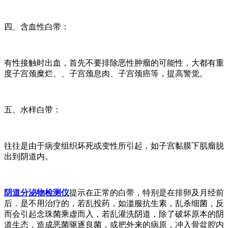
四、含血性白带：
有性接触时出血，首先不要排除恶性肿瘤的可能性，大都有重
度子宫颈糜烂、、子宫颈息肉、子宫颈癌等，提高警觉。
五、水样白带：
往往是由于病变组织坏死或变性所引起，如子宫黏膜下肌瘤脱
出到阴道内。
阴道分泌物检测仪
提示在正常的白带，特别是在排卵及月经前
后．是不用治疗的，若乱投药，如滥服抗生素，乱杀细菌，反
而会引起念珠菌乘虚而入，若乱灌洗阴道，除了破坏原本的阴
道生态，造成恶菌驱逐良菌，或把外来的病原，冲入骨盆腔内