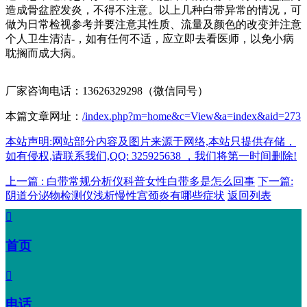
造成骨盆腔发炎，不得不注意。以上几种白带异常的情况，可
做为日常检视参考并要注意其性质、流量及颜色的改变并注意
个人卫生清洁-，如有任何不适，应立即去看医师，以免小病
耽搁而成大病。
厂家咨询电话：13626329298（微信同号）
本篇文章网址：
/index.php?m=home&c=View&a=index&aid=273
本站声明:网站部分内容及图片来源于网络,本站只提供存储，
如有侵权,请联系我们,QQ: 325925638 ，我们将第一时间删除!
上一篇 : 白带常规分析仪科普女性白带多是怎么回事
下一篇:
阴道分泌物检测仪浅析慢性宫颈炎有哪些症状
返回列表

首页

电话