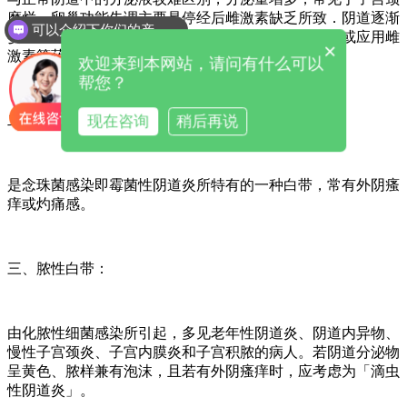
糜烂、卵巢功能失调主要是停经后雌激素缺乏所致．阴道逐渐
可以介绍下你们的产品么
萎缩、变薄、乳酸杆菌减少，症状有水样恶臭分泌物或应用雌
×
激素等药物造成。
欢迎来到本网站，请问有什么可以
帮您？
现在咨询
稍后再说
二、乳白色分泌物与豆腐渣状白带：
是念珠菌感染即霉菌性阴道炎所特有的一种白带，常有外阴瘙
痒或灼痛感。
三、脓性白带：
由化脓性细菌感染所引起，多见老年性阴道炎、阴道内异物、
慢性子宫颈炎、子宫内膜炎和子宫积脓的病人。若阴道分泌物
呈黄色、脓样兼有泡沫，且若有外阴瘙痒时，应考虑为「滴虫
性阴道炎」。