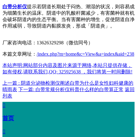
白带分析仪
提示若阴道长期处于闷热、潮湿的状况，则容易成
为细菌生长的温床。阴道中的乳酸杆菌减少，有害菌种就有机
会破坏阴道内的生态平衡。当有害菌种的增生，促使阴道自净
作用减弱，导致阴道内黏膜发炎，形成「阴道炎」。
厂家咨询电话：13626329298（微信同号）
本篇文章网址：
/index.php?m=home&c=View&a=index&aid=238
本站声明:网站部分内容及图片来源于网络,本站只提供存储，
如有侵权,请联系我们,QQ: 325925638 ，我们将第一时间删除!
上一篇 : 阴道分泌物检测仪阐述白带为什么是女性妇科健康的
晴雨表
下一篇: 白带常规分析仪科普什么样的白带算正常
返回
列表

首页
