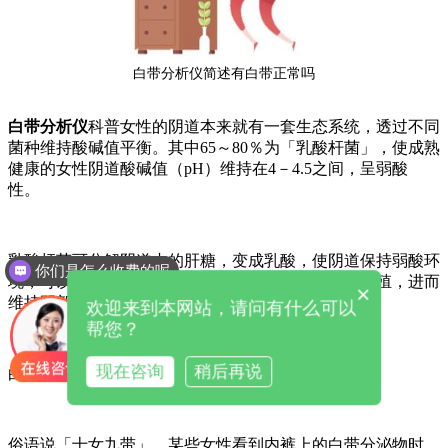
白带分析仪简述有白带正常吗
白带分析仪
科普女性的阴道本来就有一套生态系统，透过不同
菌种维持酸碱值平衡。其中65～80％为「乳酸杆菌」，使成熟
健康的女性阴道酸碱值（pH）维持在4－4.5之间，呈弱酸
性。
乳酸杆菌可分解阴道内的肝糖，变成乳酸，使阴道保持弱酸环
你们是怎么收费的呢
境，可以抑制喜欢在偏碱性环境中的细菌或霉菌的繁殖，进而
×
维持阴部的健康，此为阴道的「自净作用」功能。
欢迎来到本网站，请问有什么可以
帮您？
现在咨询
稍后再说
白带是什么？
俗语说「十女九带」，某些女性看到内裤上的白带分泌物时，