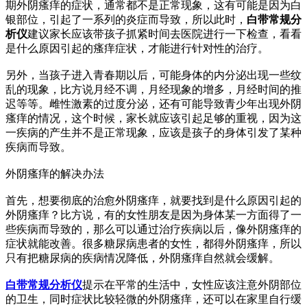
期外阴瘙痒的症状，通常都不是正常现象，这有可能是因为白
银部位，引起了一系列的炎症而导致，所以此时，
白带常规分
析仪
建议家长应该带孩子抓紧时间去医院进行一下检查，看看
是什么原因引起的瘙痒症状，才能进行针对性的治疗。
另外，当孩子进入青春期以后，可能身体的内分泌出现一些纹
乱的现象，比方说月经不调，月经现象的增多，月经时间的推
迟等等。雌性激素的过度分泌，还有可能导致青少年出现外阴
瘙痒的情况，这个时候，家长就应该引起足够的重视，因为这
一疾病的产生并不是正常现象，应该是孩子的身体引发了某种
疾病而导致。
外阴瘙痒的解决办法
首先，想要彻底的治愈外阴瘙痒，就要找到是什么原因引起的
外阴瘙痒？比方说，有的女性朋友是因为身体某一方面得了一
些疾病而导致的，那么可以通过治疗疾病以后，像外阴瘙痒的
症状就能改善。很多糖尿病患者的女性，都得外阴瘙痒，所以
只有把糖尿病的疾病情况降低，外阴瘙痒自然就会缓解。
白带常规分析仪
提示在平常的生活中，女性应该注意外阴部位
的卫生，同时症状比较轻微的外阴瘙痒，还可以在家里自行缓