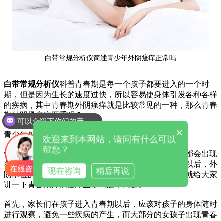
白带常规分析仪简述青少年外阴瘙痒正常吗
白带常规分析仪
科普青春期是每一个孩子都要进入的一个时
期，但是因为生长的速度过快，所以容易使身体引发各种各样
的疾病，其中青春期外阴瘙痒就是比较常见的一种，那么青春
期外阴搔痒症严重吗？
可以介绍下你们的产品么
×
青少年外阴瘙痒正常吗
欢迎来到本网站，请问有什么可以
帮您？
每一个进入青春期的孩子因为身体机能的不同，可能都会出现
各种各样的疾病情况，特别是一些女孩子进入青春期以后，外
现在咨询
稍后再说
阴部位的裸露更容易出现一些外阴的疾病，下面小编就给大家
讲一下青春期外阴瘙痒正常吗这个问题。
首先，家长们在孩子进入青春期以后，应该对孩子的身体随时
进行观察，避免一些疾病的产生，而大部分的女孩子出现青春