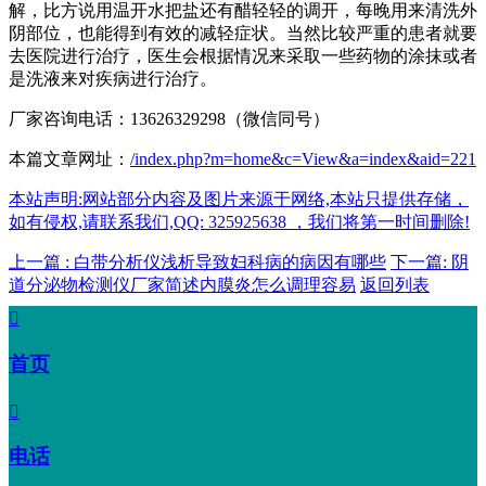
解，比方说用温开水把盐还有醋轻轻的调开，每晚用来清洗外
阴部位，也能得到有效的减轻症状。当然比较严重的患者就要
去医院进行治疗，医生会根据情况来采取一些药物的涂抹或者
是洗液来对疾病进行治疗。
厂家咨询电话：13626329298（微信同号）
本篇文章网址：
/index.php?m=home&c=View&a=index&aid=221
本站声明:网站部分内容及图片来源于网络,本站只提供存储，
如有侵权,请联系我们,QQ: 325925638 ，我们将第一时间删除!
上一篇 : 白带分析仪浅析导致妇科病的病因有哪些
下一篇: 阴
道分泌物检测仪厂家简述内膜炎怎么调理容易
返回列表

首页

电话