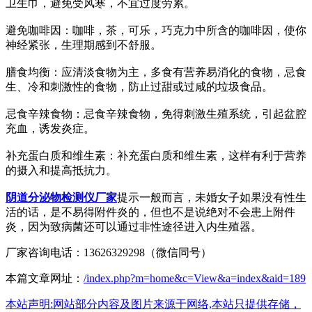
卫生巾，避免受风寒，不宜过度劳累。
避免咖啡因：咖啡，茶，可乐，巧克力中所含的咖啡因，使你
神经紧张，生理期感到不舒服。
膳食均衡：应清淡食物为主，多食有营养易消化的食物，忌食
生、冷和刺激性的食物，防止过甜或过咸的垃圾食品。
忌食辛辣食物：忌食辛辣食物，免得刺激生殖系统，引起盆腔
充血，诱发炎症。
补充蛋白质和维生素：补充蛋白质和维生素，这样有利于营养
的摄入和提高抵抗力。
阴道分泌物检测仪厂家
提示一般而言，未婚女子如果没有性生
活的话，是不易得附件炎的，但也不是说绝对不会患上附件
炎，因为致病菌还可以通过非性途径进入内生殖器。
厂家咨询电话：13626329298（微信同号）
本篇文章网址：
/index.php?m=home&c=View&a=index&aid=189
本站声明:网站部分内容及图片来源于网络,本站只提供存储，