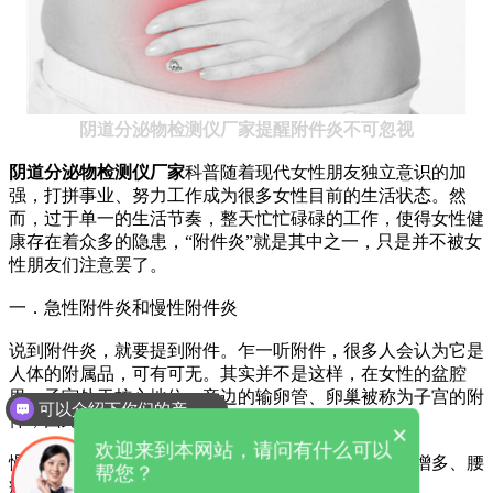
阴道分泌物检测仪厂家提醒附件炎不可忽视
阴道分泌物检测仪厂家
科普随着现代女性朋友独立意识的加
强，打拼事业、努力工作成为很多女性目前的生活状态。然
而，过于单一的生活节奏，整天忙忙碌碌的工作，使得女性健
康存在着众多的隐患，“附件炎”就是其中之一，只是并不被女
性朋友们注意罢了。
一．急性附件炎和慢性附件炎
说到附件炎，就要提到附件。乍一听附件，很多人会认为它是
人体的附属品，可有可无。其实并不是这样，在女性的盆腔
里，子宫处于核心地位，旁边的输卵管、卵巢被称为子宫的附
可以介绍下你们的产品么
件，因此，附件炎一般指输卵管和卵巢的炎症。
×
欢迎来到本网站，请问有什么可以
慢性附件炎：腹痛，小腹坠胀，时轻时重，伴有白带增多、腰
帮您？
疼、月经失调等症状。