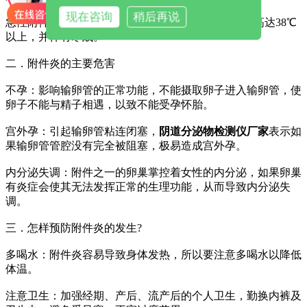
现在咨询
稍后再说
急性附件炎：发热与腹痛(下腹部双侧剧痛)，发热可高达38℃
以上，并伴有寒战。
二．附件炎的主要危害
不孕：影响输卵管的正常功能，不能摄取卵子进入输卵管，使
卵子不能与精子相遇，以致不能受孕怀胎。
宫外孕：引起输卵管粘连闭塞，
阴道分泌物检测仪厂家
表示如
果输卵管管腔没有完全被阻塞，极易造成宫外孕。
内分泌失调：附件之一的卵巢掌控着女性的内分泌，如果卵巢
有炎症会使其无法发挥正常的生理功能，从而导致内分泌失
调。
三．怎样预防附件炎的发生?
多喝水：附件炎容易导致身体发热，所以要注意多喝水以降低
体温。
注意卫生：加强经期、产后、流产后的个人卫生，勤换内裤及