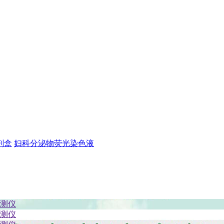
剂盒
妇科分泌物荧光染色液