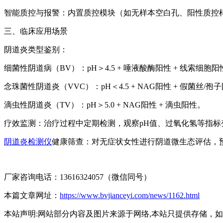
智能质控与报警：内置质控模块（如无样本空白孔、阳性质控
三、临床应用场景
阴道炎类型鉴别：
细菌性阴道病（BV）：pH＞4.5 + 唾液酸酶阳性 + 线索细胞阳
念珠菌性阴道炎（VVC）：pH＜4.5 + NAG阳性 + 假菌丝/孢
滴虫性阴道炎（TV）：pH＞5.0 + NAG阳性 + 滴虫阳性。
疗效监测：治疗过程中定期检测，观察pH值、过氧化氢等指标
阴道炎检测仪
健康筛查：对无症状女性进行阴道微生态评估，
厂家咨询电话：13616324057（微信同号）
本篇文章网址：
https://www.bvjianceyi.com/news/1162.html
本站声明:网站部分内容及图片来源于网络,本站只提供存储，如有侵权,