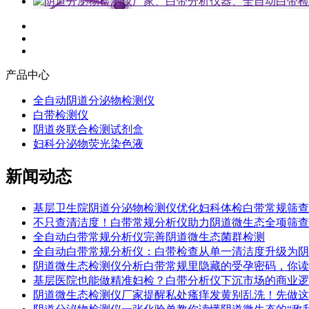
产品中心
全自动阴道分泌物检测仪
白带检测仪
阴道炎联合检测试剂盒
妇科分泌物荧光染色液
新闻动态
基层卫生院阴道分泌物检测仪优化妇科体检白带常规筛查
不只查清洁度！白带常规分析仪助力阴道微生态全项筛查
全自动白带常规分析仪完善阴道微生态菌群检测
全自动白带常规分析仪：白带检查从单一清洁度升级为阴
阴道微生态检测仪分析白带常规里隐藏的受孕密码，你读
基层医院也能做精准妇检？白带分析仪下沉市场的商业逻
阴道微生态检测仪厂家提醒私处瘙痒发黄别乱洗！先做这