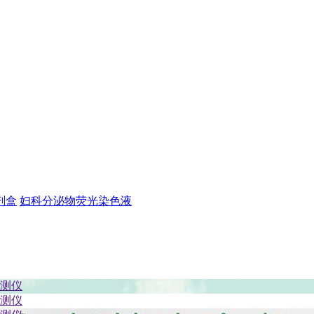
剂盒
妇科分泌物荧光染色液