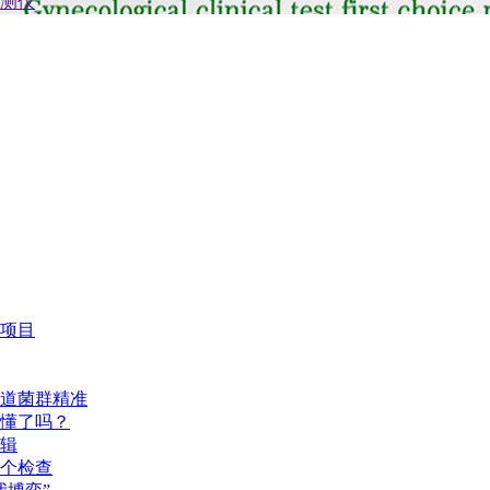
项目
道菌群精准
懂了吗？
辑
个检查