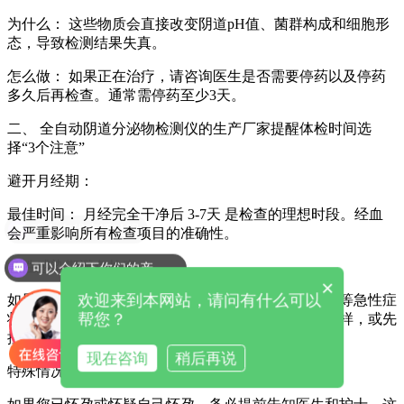
为什么： 这些物质会直接改变阴道pH值、菌群构成和细胞形
态，导致检测结果失真。
怎么做： 如果正在治疗，请咨询医生是否需要停药以及停药
多久后再检查。通常需停药至少3天。
二、
全自动阴道分泌物检测仪的生产厂家提醒
体检时间选
择“3个注意”
避开月经期：
最佳时间： 月经完全干净后 3-7天 是检查的理想时段。经血
会严重影响所有检查项目的准确性。
急性感染期避免检查：
可以介绍下你们的产品么
×
欢迎来到本网站，请问有什么可以
如果外阴或阴道有严重瘙痒、灼痛、大量异常分泌物等急性症
帮您？
状，应先就诊，医生会根据情况决定是否适合立即取样，或先
控制急性炎症。
现在咨询
稍后再说
特殊情况告知医生：