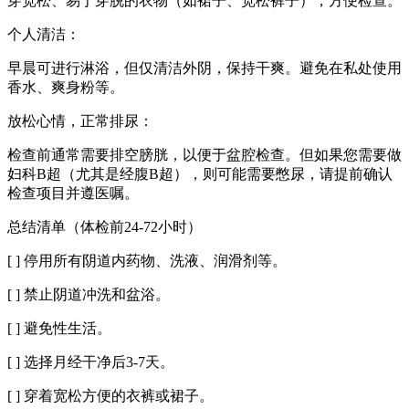
穿宽松、易于穿脱的衣物（如裙子、宽松裤子），方便检查。
个人清洁：
早晨可进行淋浴，但仅清洁外阴，保持干爽。避免在私处使用
香水、爽身粉等。
放松心情，正常排尿：
检查前通常需要排空膀胱，以便于盆腔检查。但如果您需要做
妇科B超（尤其是经腹B超），则可能需要憋尿，请提前确认
检查项目并遵医嘱。
总结清单（体检前24-72小时）
[ ] 停用所有阴道内药物、洗液、润滑剂等。
[ ] 禁止阴道冲洗和盆浴。
[ ] 避免性生活。
[ ] 选择月经干净后3-7天。
[ ] 穿着宽松方便的衣裤或裙子。