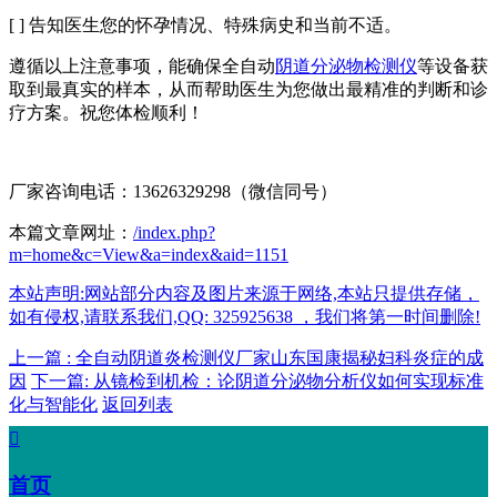
[ ] 告知医生您的怀孕情况、特殊病史和当前不适。
遵循以上注意事项，能确保全自动
阴道分泌物检测仪
等设备获
取到最真实的样本，从而帮助医生为您做出最精准的判断和诊
疗方案。祝您体检顺利！
厂家咨询电话：13626329298（微信同号）
本篇文章网址：
/index.php?
m=home&c=View&a=index&aid=1151
本站声明:网站部分内容及图片来源于网络,本站只提供存储，
如有侵权,请联系我们,QQ: 325925638 ，我们将第一时间删除!
上一篇 : 全自动阴道炎检测仪厂家山东国康揭秘妇科炎症的成
因
下一篇: 从镜检到机检：论阴道分泌物分析仪如何实现标准
化与智能化
返回列表

首页