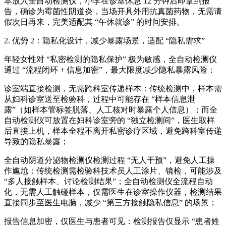
本放入全自动检测仪，小李在诊室休息 12 分钟后即拿到报
告，确诊为霉菌性阴道炎，当场开具外用抗真菌药物，无需请
假次日再来，完美适配其 “午休就诊” 的时间安排。
2. 优势 2：隐私化设计，减少暴露场景，适配 “隐私需求”
年轻女性对 “私密检测的隐私保护” 极为敏感，全自动检测仪
通过 “流程闭环 + 信息加密”，最大限度减少隐私暴露风险：
诊室端直接检测，无需跨科室传递样本：传统检测中，样本需
从妇科诊室送至检验科，过程中可能存在 “样本信息泄
露”（如样本管标签脱落、人工核对时暴露个人信息）；而全
自动检测仪可放置在妇科诊室旁的 “独立检测间”，医生取样
后直接上机，样本全程不离开私密诊疗区域，避免跨科室传递
导致的隐私暴露；
全自动阴道分泌物检测仪
检测过程 “无人干预”，避免人工操
作尴尬：传统检测需检验科技术员人工涂片、镜检，可能涉及
“多人接触样本、讨论检测结果”；全自动检测仪全流程自动
化，无需人工触碰样本，仅需医生在诊室操作仪器，检测结果
直接同步至医生电脑，减少 “第三方接触隐私信息” 的场景；
报告信息加密，仅医生与患者可见：检测报告仅显示 “患者姓