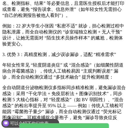
名、检测指标、结果” 等必要信息，且需医生授权后才能打印
或查看，避免 “报告误拿、信息外泄”（如年轻女性无需担心
“自己的检测报告被他人看到”）。
例如：22 岁大学生小张因 “私密不适” 就诊，担心检测过程中
隐私泄露，而全自动检测仪的 “诊室端独立检测 + 无人干预”
设计，让她无需面对 “陌生技术员操作样本” 的尴尬，检测体
验更安心。
3. 优势 3：高精度检测，减少误诊漏诊，适配 “精准需求”
年轻女性常见 “轻度阴道炎症” 或 “混合感染”（如细菌性阴道
病合并霉菌感染），传统人工镜检易因 “主观判断误差” 漏
诊，而全自动检测仪通过 “多技术融合” 提升检测精度：
全自动阴道分泌物检测仪
多指标同步精准检测，避免漏诊混合
感染：采用 “干化学法 + 免疫层析法 + 图像识别技术”，同步
检测 5 大核心指标，对 “轻度感染”（如 BV 弱阳性）、“混合
感染” 的检出率提升至 95% 以上 —— 例如：传统人工镜检可
能因 “霉菌孢子量少” 漏诊，而全自动检测仪通过 “荧光标记
图像识别”，可精准捕捉少量孢子，避免 “漏诊导致炎症反
可以介绍下你们的产品么
复”；