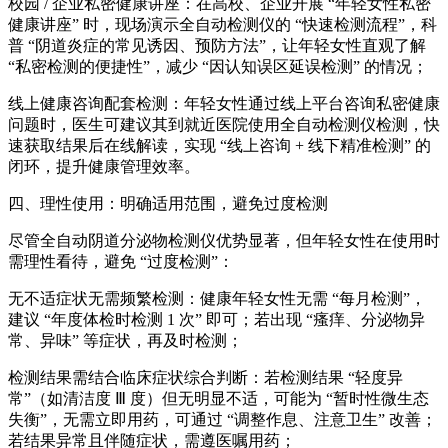
校园 / 企业私密健康讲座：在高校、企业开展 “年轻女性私密
健康讲座” 时，现场演示全自动检测仪的 “快速检测流程”，科
普 “阴道炎症的常见诱因、预防方法”，让年轻女性直观了解
“私密检测的便捷性”，减少 “因认知误区延误检测” 的情况；
线上健康咨询配套检测：年轻女性通过线上平台咨询私密健康
问题时，医生可建议其到就近医院使用全自动检测仪检测，快
速获取结果后在线解读，实现 “线上咨询 + 线下精准检测” 的
闭环，提升健康管理效率。
四、理性使用：明确适用范围，避免过度检测
尽管全自动阴道分泌物检测仪优势显著，但年轻女性在使用时
需理性看待，避免 “过度检测”：
无不适症状无需频繁检测：健康年轻女性无需 “每月检测”，
建议 “年度体检时检测 1 次” 即可；若出现 “瘙痒、分泌物异
常、异味” 等症状，再及时检测；
检测结果需结合临床症状综合判断：若检测结果 “轻度异
常”（如清洁度 Ⅲ 度）但无明显不适，可能为 “暂时性微生态
失衡”，无需立即用药，可通过 “调整作息、注意卫生” 改善；
若结果异常且伴随症状，需遵医嘱用药；