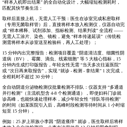
“样本入机即出结果” 的全自动化设计，大幅缩短检测耗时，
匹配其快节奏生活：
取样后直接上机，无需人工干预：医生在诊室完成私密取样
（专用无菌取样管）后，直接将样本放入检测仪，仪器自动完
成 “样本稀释、试剂添加、指标检测、结果判读” 全流程 ——
无需人工涂片、染色、镜检，避免 “样本传递延误”（传统检
测需将样本从诊室送至检验科，再人工处理）；
15 分钟内出完整报告：检测项目覆盖 “阴道清洁度、细菌性阴
道病（BV）、霉菌、滴虫、线索细胞” 等 5 大核心指标，15
分钟内生成打印版报告，年轻女性无需 “当天多次往返医院”
或 “次日再来取报告”，实现 “就诊 - 检测 - 拿结果” 1 次完成，
全程耗时不超过 30 分钟；
全自动阴道分泌物检测仪
批量检测不排队：仪器支持 “多通道
并行检测”（主流机型含 4-8 个检测通道），即使妇科门诊就
诊高峰，也能快速处理样本，减少年轻女性 “排队等待检测”
的时间（如某医院引入后，高峰时段检测等待时间从 1 小时缩
短至 15 分钟）。
例如：25 岁上班族小李因 “阴道瘙痒” 就诊，医生取样后将样