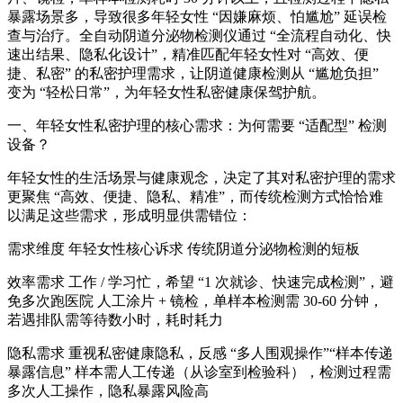
暴露场景多，导致很多年轻女性 “因嫌麻烦、怕尴尬” 延误检
查与治疗。全自动阴道分泌物检测仪通过 “全流程自动化、快
速出结果、隐私化设计”，精准匹配年轻女性对 “高效、便
捷、私密” 的私密护理需求，让阴道健康检测从 “尴尬负担”
变为 “轻松日常”，为年轻女性私密健康保驾护航。
一、年轻女性私密护理的核心需求：为何需要 “适配型” 检测
设备？
年轻女性的生活场景与健康观念，决定了其对私密护理的需求
更聚焦 “高效、便捷、隐私、精准”，而传统检测方式恰恰难
以满足这些需求，形成明显供需错位：
需求维度 年轻女性核心诉求 传统阴道分泌物检测的短板
效率需求 工作 / 学习忙，希望 “1 次就诊、快速完成检测”，避
免多次跑医院 人工涂片 + 镜检，单样本检测需 30-60 分钟，
若遇排队需等待数小时，耗时耗力
隐私需求 重视私密健康隐私，反感 “多人围观操作”“样本传递
暴露信息” 样本需人工传递（从诊室到检验科），检测过程需
多次人工操作，隐私暴露风险高