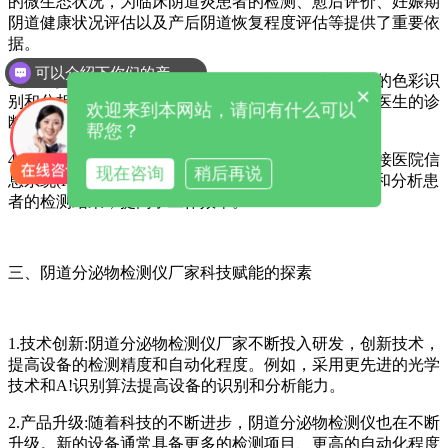
的微生态状况，为临床阴道炎患者的检测、愈后评价、妊娠期
阴道健康状况评估以及产后阴道恢复程度评估等提供了重要依
据。
可以介绍下你们的产品么
3.提高诊断准确性:全自动阴道分泌物检测仪采用先进的色彩识
×
别和分析方法，确保检测结果的准确性和重复性，为医生的诊
欢迎来到本网站，请问有什么可以
断提供了有力支持。
帮您？
4.信息化管理:部分设备能够自动传输检测结果，并连接医院信
现在咨询
稍后再说
息系统(HS)等，实现信息化管理，方便医生随时查看和分析患
者的检测结果，提高了工作效率。
三、阴道分泌物检测仪厂家科技赋能的探素
1.技术创新:阴道分泌物检测仪厂家不断投入研发，创新技术，
提高设备的检测精度和自动化程度。例如，采用更先进的光学
技术和A!识别算法提高设备的识别和分析能力。
2.产品升级:随着科技的不断进步，阴道分泌物检测仪也在不断
升级。新的设备通常具备更多的检测项目、更高的自动化程度