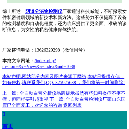
综上所述，
阴道分泌物检测仪
厂家通过科技喊能，不断探索女
件私密健唐领域的新技术和新方法。这些努力不仅提高了设备
的检测精度和自动化程度，还为临床提供了更全面、准确的诊
断信息，为女性的私密健康保驾护航。
厂家咨询电话：13626329298（微信同号）
本篇文章网址：
/index.php?
m=home&c=View&a=index&aid=1038
本站声明:网站部分内容及图片来源于网络,本站只提供存储，
如有侵权,请联系我们,QQ: 325925638 ，我们将第一时间删除!
上一篇 : 全自动白带分析仪品牌提示虽然有些妇科炎症不疼不
痒，但同样要引起重视
下一篇: 全自动白带检测仪厂家山东国
康已全面复工，欢迎您的咨询
返回列表

首页