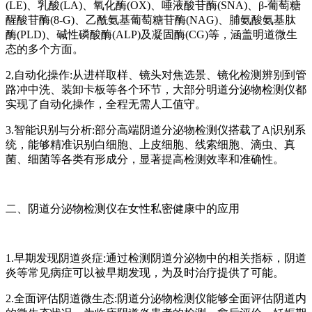
(LE)、乳酸(LA)、氧化酶(OX)、唾液酸苷酶(SNA)、β-葡萄糖
醒酸苷酶(8-G)、乙酰氨基葡萄糖苷酶(NAG)、脯氨酸氨基肽
酶(PLD)、碱性磷酸酶(ALP)及凝固酶(CG)等，涵盖明道微生
态的多个方面。
2,自动化操作:从进样取样、镜头对焦选景、镜化检测辨别到管
路冲中洗、装卸卡板等各个环节，大部分明道分泌物检测仪都
实现了自动化操作，全程无需人工值守。
3.智能识别与分析:部分高端阴道分泌物检测仪搭载了A|识别系
统，能够精准识别白细胞、上皮细胞、线索细胞、滴虫、真
菌、细菌等各类有形成分，显著提高检测效率和准确性。
二、阴道分泌物检测仪在女性私密健康中的应用
1.早期发现阴道炎症:通过检测阴道分泌物中的相关指标，阴道
炎等常见病症可以被早期发现，为及时治疗提供了可能。
2.全面评估阴道微生态:阴道分泌物检测仪能够全面评估阴道内