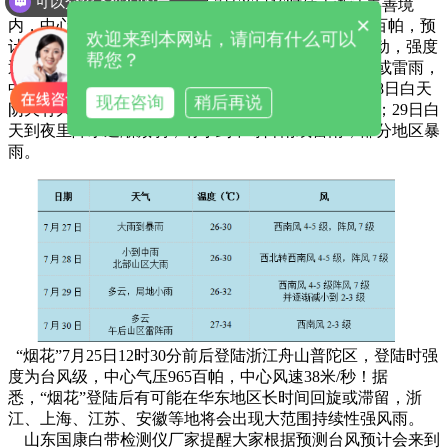
可以介绍下你们的产品么
今年第6号台风“烟花”的中心7月26日16时位于浙江嘉善境
×
内，中心附近风力10级（25米/秒），中心气压为980百帕，预
欢迎来到本网站，请问有什么可以
计“烟花”将以每小时10公里左右的速度向西北方向移动，强度
帮您？
逐渐减弱。预计今天夜里到明天白天阴天有中等阵雨或雷雨，
中东部部分地区暴雨，局部大暴雨；明天夜里到7月28日白天
现在咨询
稍后再说
阴天有大雨到暴雨，部分地区大暴雨，局部特大暴雨；29日白
天到夜里降水逐渐减弱，有小到中等阵雨或雷雨，部分地区暴
雨。
“烟花”7月25日12时30分前后登陆浙江舟山普陀区，登陆时强
度为台风级，中心气压965百帕，中心风速38米/秒！据
悉，“烟花”登陆后有可能在华东地区长时间回旋或滞留，浙
江、上海、江苏、安徽等地将会出现大范围持续性强风雨。
山东国康白带检测仪厂家提醒大家根据预测台风预计会来到